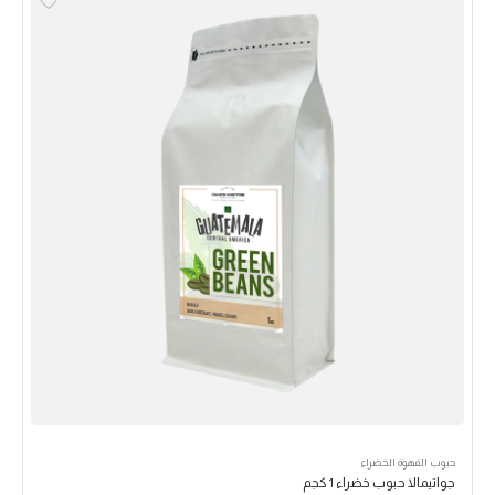
حبوب القهوة الخضراء
جواتيمالا حبوب خضراء 1 كجم