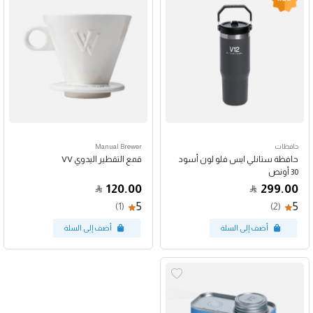
حافظات
Manual Brewer
حافظة ستانلي ايس فلو لون أسود
قمع التقطير اليدوي VV
30 أونص
120.00
299.00
5
5
(1)
(2)