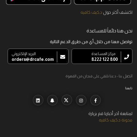
اكتشف أكثر حول
د.كيف كافيه
نحن هنا دائماً للمساعدة
تواصل معنا من خلال أي من طرق الدعم التالية
مركز المساعدة
البريد الإلكتروني
orders@drcafe.com
800 122 8222
اتصل
بنا - دعنا نلتقي على فنجان من القهوة
تابعنا
لمتابعة آخر أخبارنا قم بزيارة
مدونة د.كيف كافيه