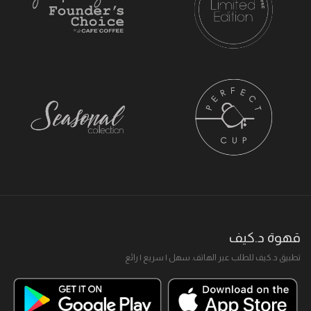
قهوة د.كيف
تطبيق د.كيف للطلب عبر الهاتف. سهل I سريع I رائع