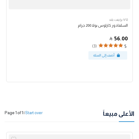
V12 برايفت بلند
السلفادور كارلوس بولا 200 جرام
56.00
(3)
5
الأعلى مبيعاً
Page 1 of 1
|
Start over