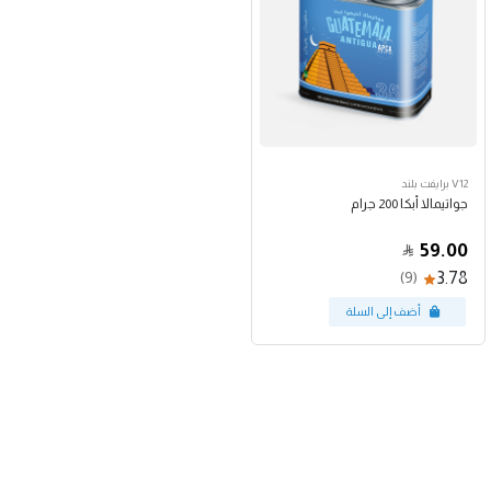
V12 برايفت بلند
جواتيمالا أبكا 200 جرام
59.00
3.78
(9)