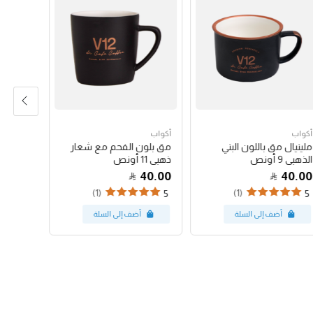
أكواب
أكواب
أكواب
ملينيال مق باللون البني
مق بلون الفحم مع شعار
مق بلون
الذهبي 9 أونص
ذهبي 11 أونص
أسود 11 أونص
40.00
40.00
40.00
(1)
(1)
5
5
5