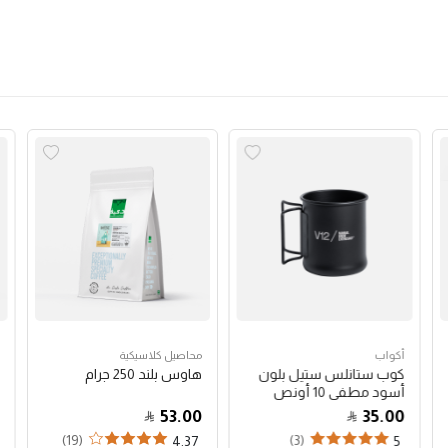
أكواب
محاصيل كلاسيكية
كوب ستانلس ستيل بلون
هاوس بلند 250 جرام
أسود مطفي 10 أونص
53.00
35.00
(19)
(3)
4.37
5