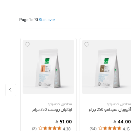
Page 1 of 3
|
Start over
محاصيل كلاسيكية
محاصيل كلاسيكية
محاصيل 
أثيوبيان سيدامو 250 جرام
ايتاليان روست 250 جرام
سعودي جازان
92.00
51.00
44.00
(8)
(34)
3
4.38
4.15