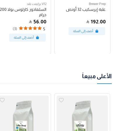
Brewer Prep
V12 برايفت بلند
مكبس فرنسي بروترك 24
علبة إيرسكيب 32 أونص
السلفادور كارلوس بولا 200
جرام
56.00
192.00
(3)
5
الأعلى مبيعاً