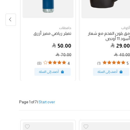
أكواب
حافظات
حبوب الق
مق بلون الفحم مع شعار
تمبلر رياضي مميز أزرق
جواتيمالا
أسود 11 أونص
79.00
50.00
29.00
70.00
40.00
(8)
(1)
4
5
Page 1 of 7
|
Start over