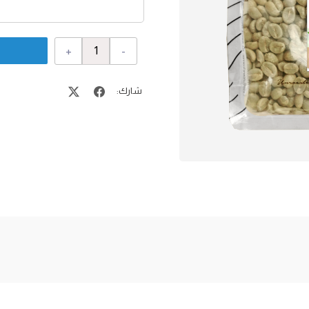
+
-
شارك: