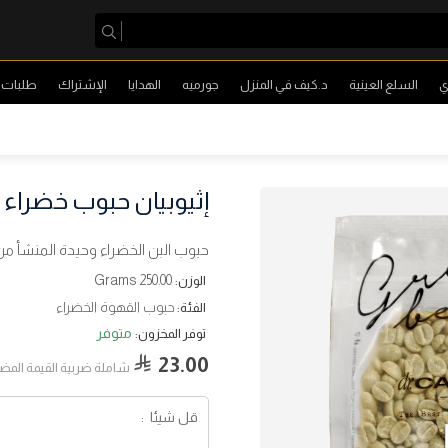
ي
السلع العينية
د.كيف في المنزل
جورميه
الهدايا
الإشتراك
طلبات ا
إثيوبيان حبوب خضراء 250 جرام
حبوب البن الخضراء وحيدة المنشأ من
250.00 Grams
الوزن:
حبوب القهوة الخضراء
الفئة:
متوفر
توفر المخزون:
23.00
شاملة ضربية القيمة المض