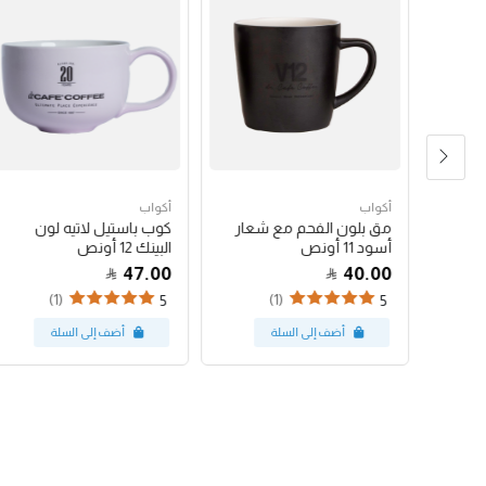
أكواب
أكواب
شعار
مق بلون الفحم مع شعار
كوب باستيل لاتيه لون
أسود 11 أونص
البينك 12 أونص
47.00
40.00
(1)
(1)
5
5