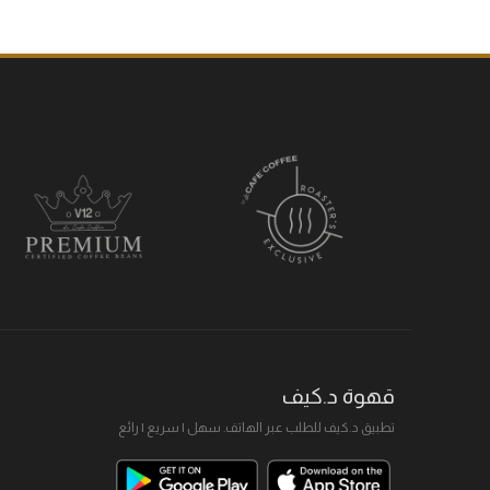
قهوة د.كيف
تطبيق د.كيف للطلب عبر الهاتف. سهل I سريع I رائع