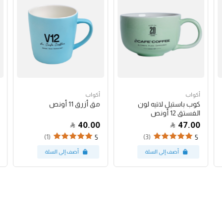
أكواب
أكواب
كوب باستيل لاتيه لون
مق أزرق 11 أونص
الفستق 12 أونص
40.00
47.00
(1)
(3)
5
5