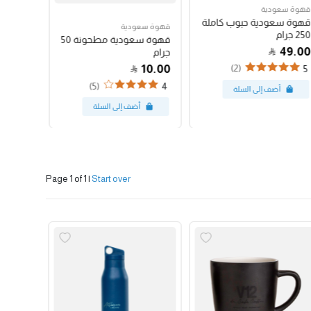
قهوة سعودية
قهوة سع
قهوة سعودية حبوب كاملة
قهوة س
قهوة سعودية
250 جرام
250 جرام
قهوة سعودية مطحونة 50
47.00
49.00
جرام
10.00
(2)
4
5
(5)
4
Page 1 of 1
|
Start over