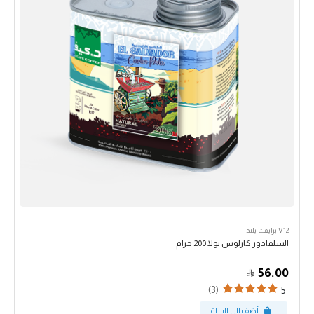
V12 برايفت بلند
السلفادور كارلوس بولا 200 جرام
56.00
(3)
5