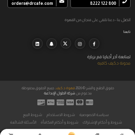
orders@drcafe.com
800 122 8222
اتصل
بنا - دعنا نلتقي على فنجان من القهوة
تابعنا
لمتابعة آخر أخبارنا قم بزيارة
مدونة د.كيف كافيه
حقوق الطبع والنشر © 2026
قهوة د.كيف
, جميع الحقوق محفوظة.
مدعوم من
شركة الحلول الإبداعية
سياسة الخصوصية
شروط الاستخدام
شروط البيع
شروط و أحكام الإشتراك
شروط و أحكام المكافأة
الأسئلة الشائعة