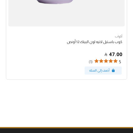
أكواب
كوب باستيل لاتيه لون البينك 12 أونص
47.00
(1)
5