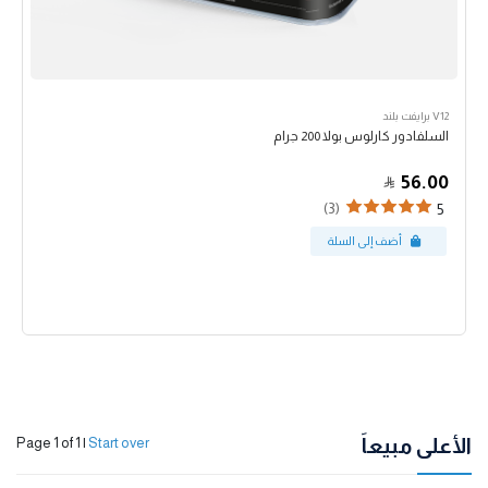
V12 برايفت بلند
السلفادور كارلوس بولا 200 جرام
56.00
(3)
5
الأعلى مبيعاً
Page 1 of 1
|
Start over