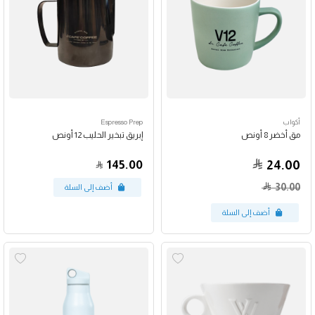
أكواب
Espresso Prep
مق أخضر 8 أونص
إبريق تبخير الحليب 12 أونص
145.00
24.00
30.00