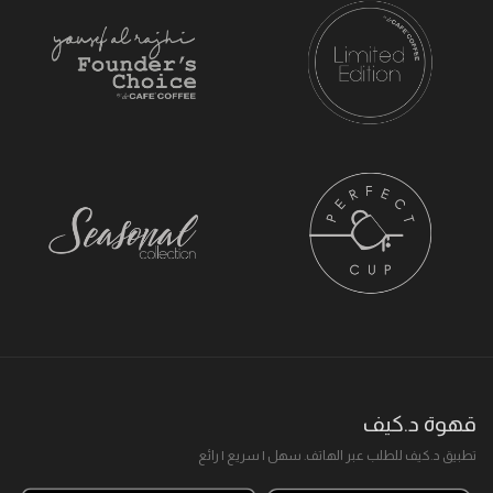
قهوة د.كيف
تطبيق د.كيف للطلب عبر الهاتف. سهل I سريع I رائع