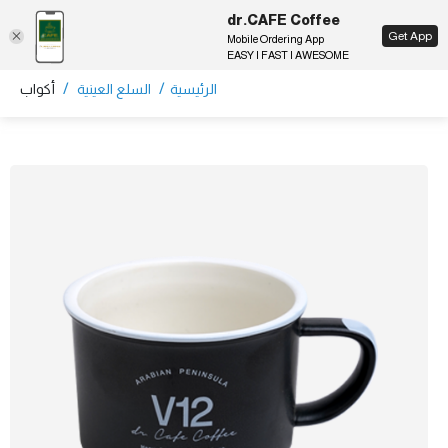
dr.CAFE Coffee
EN
Get App
Mobile Ordering App
EASY | FAST | AWESOME
/
/
الرئيسية
السلع العينية
أكواب