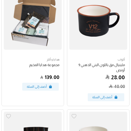
أكواب
هدايا و أكثر
ملينيال مق باللون البني الذهبي 9
مجموعة هدايا المخيم
أونص
139.00
28.00
40.00