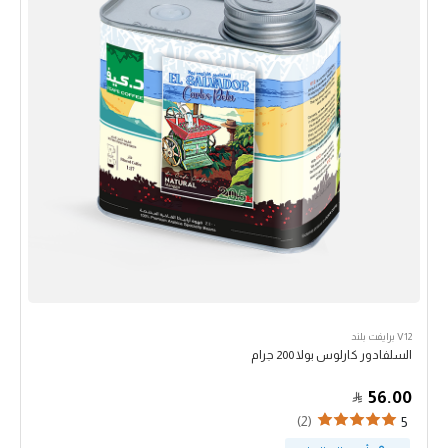
V12 برايفت بلند
السلفادور كارلوس بولا 200 جرام
56.00
(2)
5