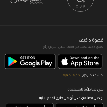
قهوة د.كيف
تطبيق د.كيف للطلب عبر الهاتف. سهل I سريع I رائع
اكتشف أكثر حول
د.كيف كافيه
نحن هنا دائماً للمساعدة
تواصل معنا من خلال أي من طرق الدعم التالية