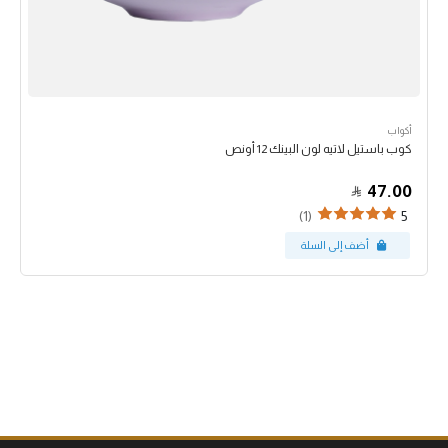
أكواب
كوب باستيل لاتيه لون البينك 12 أونص
47.00
(1)
5