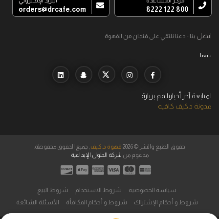
مركز المساعدة
البريد الإلكتروني
orders@drcafe.com
800 122 8222
اتصل
بنا - دعنا نلتقي على فنجان من القهوة
تابعنا
لمتابعة آخر أخبارنا قم بزيارة
مدونة د.كيف كافيه
حقوق الطبع والنشر © 2026
قهوة د.كيف
, جميع الحقوق محفوظة.
مدعوم من
شركة الحلول الإبداعية
سياسة الخصوصية
شروط الاستخدام
شروط البيع
شروط و أحكام الإشتراك
شروط و أحكام المكافأة
الأسئلة الشائعة