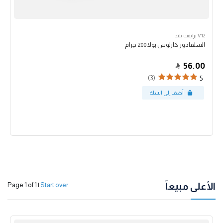
V12 برايفت بلند
السلفادور كارلوس بولا 200 جرام
56.00
(3)
5
الأعلى مبيعاً
Page 1 of 1
|
Start over