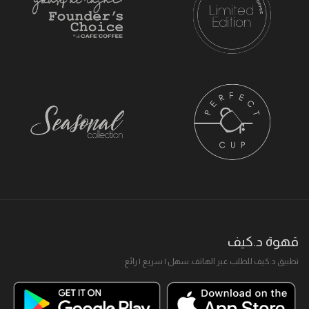
قهوة د.كيف
تطبيق د.كيف للطلب عبر الهاتف. سهل I سريع I رائع