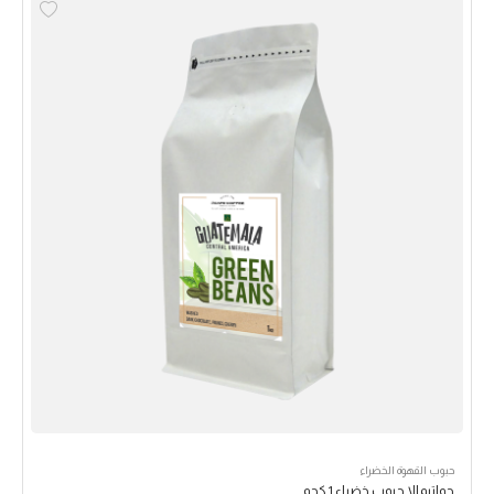
حبوب القهوة الخضراء
جواتيمالا حبوب خضراء 1 كجم