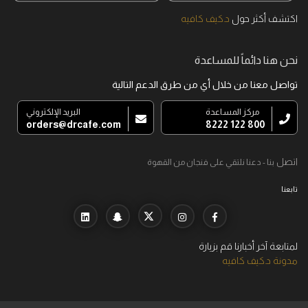
اكتشف أكثر حول
د.كيف كافيه
نحن هنا دائماً للمساعدة
تواصل معنا من خلال أي من طرق الدعم التالية
مركز المساعدة
البريد الإلكتروني
orders@drcafe.com
800 122 8222
اتصل
بنا - دعنا نلتقي على فنجان من القهوة
تابعنا
لمتابعة آخر أخبارنا قم بزيارة
مدونة د.كيف كافيه