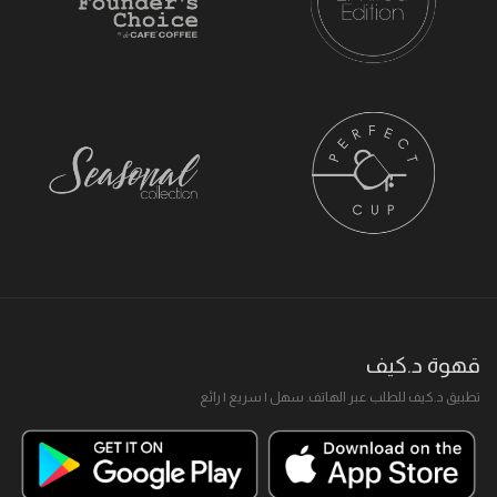
قهوة د.كيف
تطبيق د.كيف للطلب عبر الهاتف. سهل I سريع I رائع