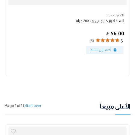
V12 برايفت بلند
السلفادور كارلوس بولا 200 جرام
56.00
(3)
5
الأعلى مبيعاً
Page 1 of 1
|
Start over