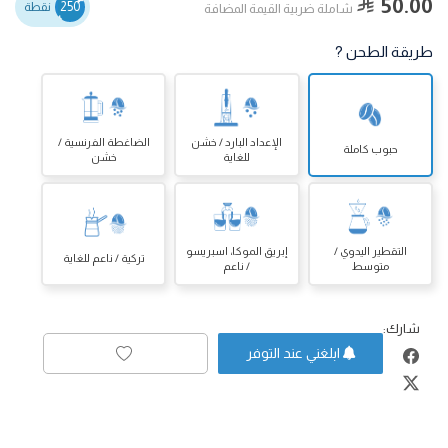
50.00
250
نقطة
شاملة ضربية القيمة المضافة
طريقة الطحن ?
الإعداد البارد / خشن
الضاغطة الفرنسية /
حبوب كاملة
للغاية
خشن
التقطير اليدوي /
إبريق الموكا، اسبريسو
تركية / ناعم للغاية
متوسط
/ ناعم
شارك:
ابلغني عند التوفر