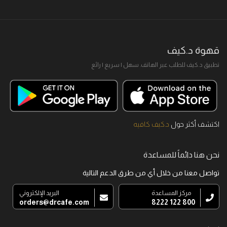
قهوة د.كيف
تطبيق د.كيف للطلب عبر الهاتف. سهل I سريع I رائع
اكتشف أكثر حول
د.كيف كافيه
نحن هنا دائماً للمساعدة
تواصل معنا من خلال أي من طرق الدعم التالية
مركز المساعدة
البريد الإلكتروني
orders@drcafe.com
800 122 8222