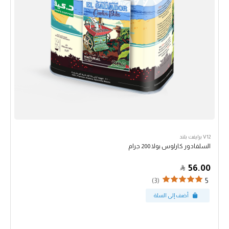
V12 برايفت بلند
السلفادور كارلوس بولا 200 جرام
56.00
(3)
5