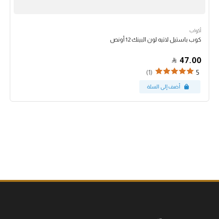
أكواب
كوب باستيل لاتيه لون البينك 12 أونص
47.00
(1)
5