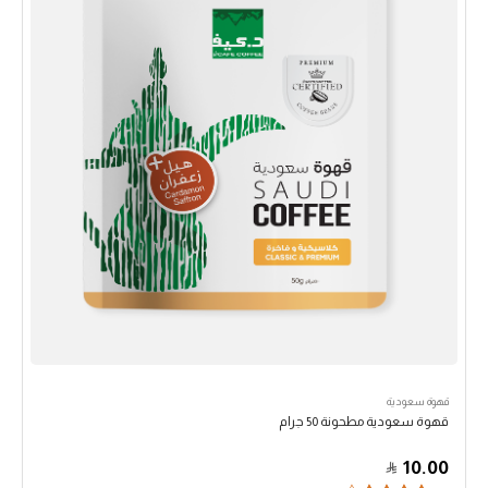
قهوة سعودية
قهوة سعودية مطحونة 50 جرام
10.00