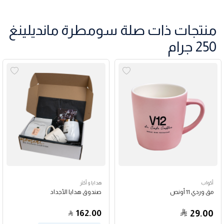
منتجات ذات صلة سومطرة مانديلينغ
250 جرام
أكواب
هدايا و أكثر
مق وردي 11 أونص
صندوق هدايا الأجداد
162.00
29.00