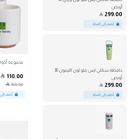
أونص
299.00
أكواب
حافظة ستانلي ايس فلو لون الليمون 30
110.00
أونص
150.00
299.00