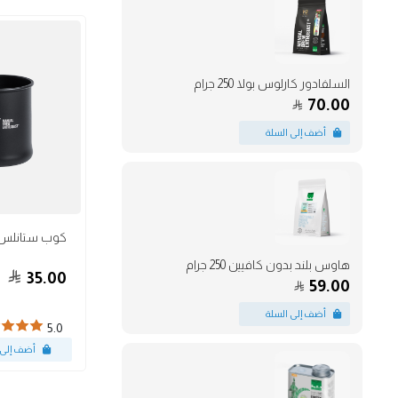
السلفادور كارلوس بولا 250 جرام
70.00
أكواب
هاوس بلند بدون كافيين 250 جرام
35.00
59.00
5.0