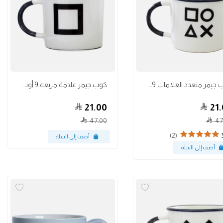
أكواب
كوب جيمر متعدد العلامات 9 أونص
كوب جيمر علامة مربعه 9 أونص
21.00
21.
47.00
47
(2)