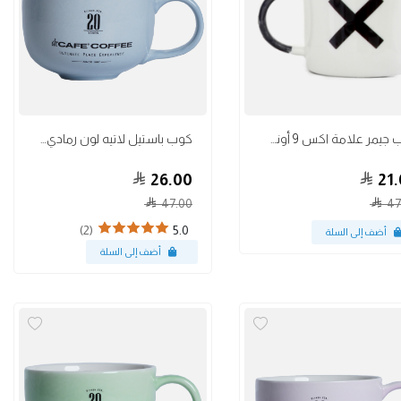
أكواب
كوب جيمر علامة اكس 9 أونص
كوب باستيل لاتيه لون رمادي 12 أونص
26.00
21.
47.00
47
(2)
5.0