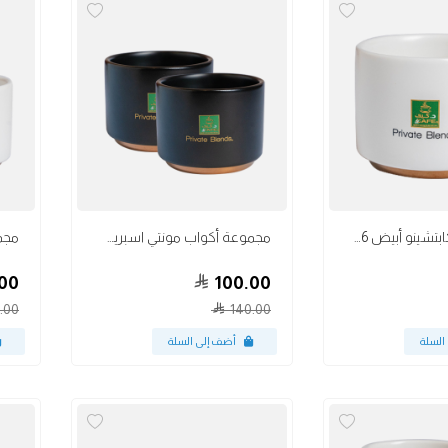
أكواب
أكواب
كوب مونتي كابتشينو أبيض 6 أونص
مجموعة أكواب مونتي اسبريسو أسود 3 أونص
00
100.00
.00
140.00