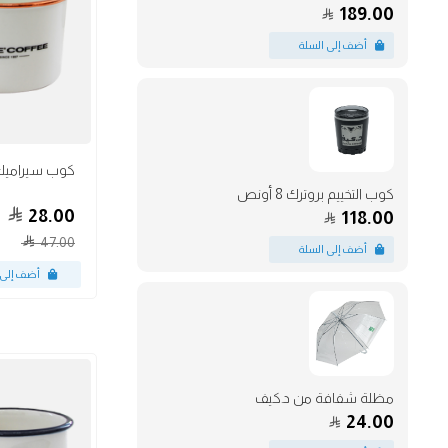
189.00
أكواب
كوب التخييم بروترك 8 أونص
28.00
118.00
47.00
مظلة شفافة من د.كيف
24.00