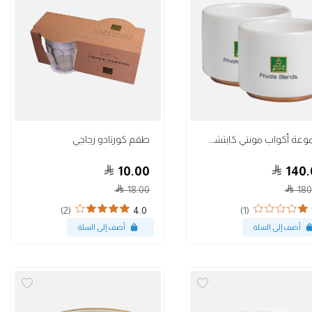
أكواب
مجموعة أكواب مونتي كابتشينو أبيض 6 أونص
طقم كورتادو زجاجي
10.00
140.
18.00
180
(2)
(1)
4.0