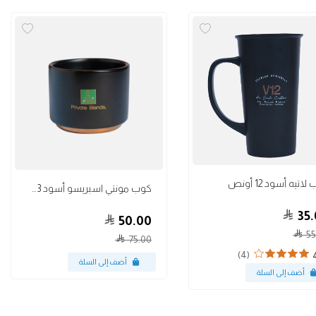
أكواب
اتيه أسود 12 أونص
كوب مونتي اسبريسو أسود 3 أونص
35.
50.00
55
75.00
(4)