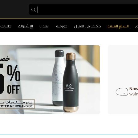
ي
السلع العينية
د.كيف في المنزل
جورميه
الهدايا
الإشتراك
طلبات ا