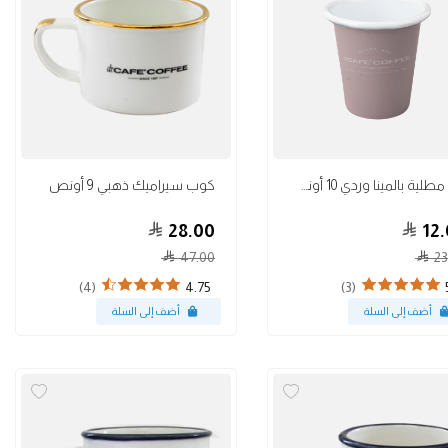
أكواب
مق مطلية بالمينا وردي 10 أونصة
كوب سيراميك ذهبي 9 أونص
28.00
12.
47.00
23
(4)
(3)
4.75