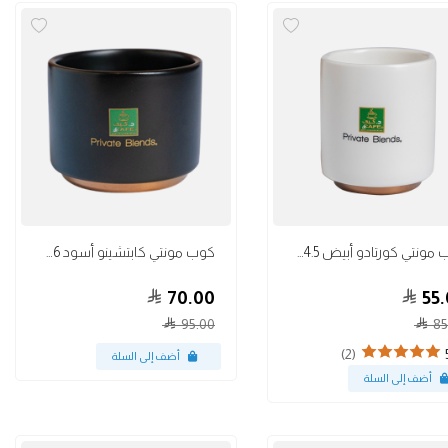
أكواب
كوب مونتي كورتادو أبيض 4.5 أونص
كوب مونتي كابتشينو أسود 6 أونص
70.00
55.
95.00
85
(2)