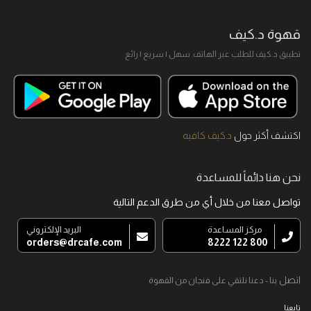
قهوة د.كيف
تطبيق د.كيف للطلب عبر الهاتف. سهل I سريع I رائع
اكتشف أكثر حول
د.كيف كافيه
نحن هنا دائماً للمساعدة
تواصل معنا من خلال أي من طرق الدعم التالية
مركز المساعدة
البريد الإلكتروني
orders@drcafe.com
800 122 8222
اتصل
بنا - دعنا نلتقي على فنجان من القهوة
تابعنا