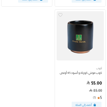
أكواب
كوب مونتي كورتادو أسود 4.5 أونص
55.00
85.00
5
(1)