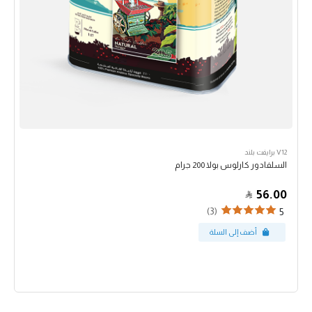
V12 برايفت بلند
السلفادور كارلوس بولا 200 جرام
56.00
(3)
5