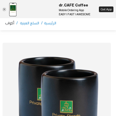
dr.CAFE Coffee
EN
Get App
Mobile Ordering App
EASY | FAST | AWESOME
/
/
الرئيسية
السلع العينية
أكواب