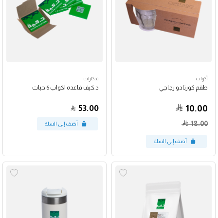
أكواب
تذكارات
طقم كورتادو زجاجي
د.كيف قاعده اكواب 6 حبات
53.00
10.00
18.00