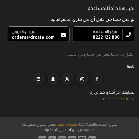
نحن هنا دائماً للمساعدة
تواصل معنا من خلال أي من طرق الدعم التالية
مركز المساعدة
البريد الإلكتروني
orders@drcafe.com
800 122 8222
اتصل
بنا - دعنا نلتقي على فنجان من القهوة
تابعنا
لمتابعة آخر أخبارنا قم بزيارة
مدونة د.كيف كافيه
حقوق الطبع والنشر © 2026
قهوة د.كيف
, جميع الحقوق محفوظة.
مدعوم من
شركة الحلول الإبداعية