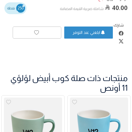
40.00
250
نقطة
شاملة ضربية القيمة المضافة
شارك:
ابلغني عند التوفر
منتجات ذات صلة كوب أبيض لؤلؤي
11 أونص