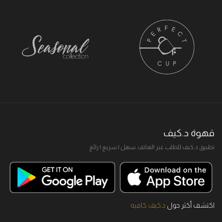
قهوة د.كيف
تطبيق د.كيف للطلب عبر الهاتف. سهل I سريع I رائع
اكتشف أكثر حول
د.كيف كافيه