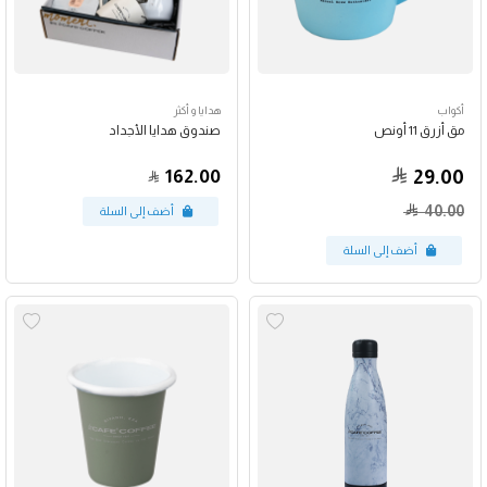
أكواب
هدايا و أكثر
مق أزرق 11 أونص
صندوق هدايا الأجداد
162.00
29.00
40.00