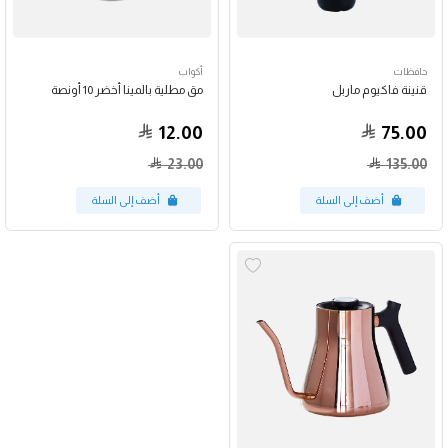
حافظات
أكواب
قنينة فاكيوم ماربل
مق مطلية بالمينا أخضر 10 أونصة
12.00
75.00
23.00
135.00