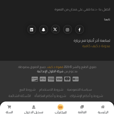
اتصل
بنا - دعنا نلتقي على فنجان من القهوة
تابعنا
لمتابعة آخر أخبارنا قم بزيارة
مدونة د.كيف كافيه
حقوق الطبع والنشر © 2026
قهوة د.كيف
, جميع الحقوق محفوظة.
مدعوم من
شركة الحلول الإبداعية
سياسة الخصوصية
شروط الاستخدام
شروط البيع
شروط و أحكام الإشتراك
شروط و أحكام المكافأة
الأسئلة الشائعة
الرئيسية
القائمة
تسجيل الدخول
السلة
المكافآت