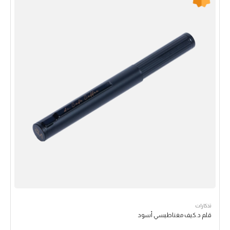
تذكارات
قلم د.كيف مغناطيسي أسود