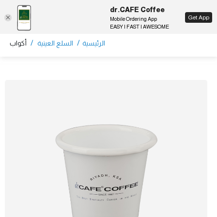
dr.CAFE Coffee
EN
Get App
Mobile Ordering App
EASY | FAST | AWESOME
/
/
الرئيسية
السلع العينية
أكواب