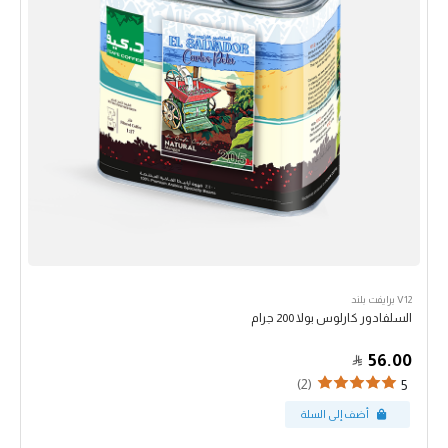
V12 برايفت بلند
السلفادور كارلوس بولا 200 جرام
56.00
(2)
5