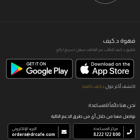
قهوة د.كيف
تطبيق د.كيف للطلب عبر الهاتف. سهل I سريع I رائع
اكتشف أكثر حول
د.كيف كافيه
نحن هنا دائماً للمساعدة
تواصل معنا من خلال أي من طرق الدعم التالية
مركز المساعدة
البريد الإلكتروني
orders@drcafe.com
800 122 8222