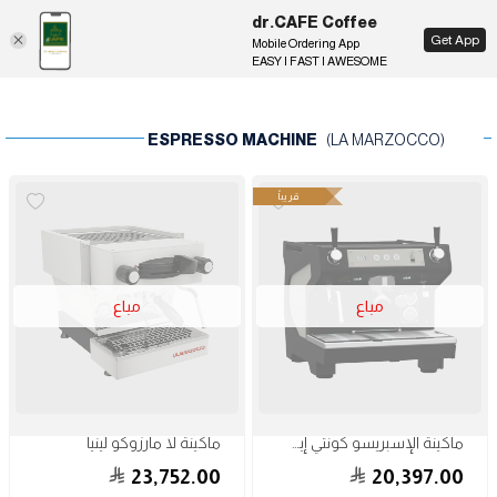
dr.CAFE Coffee
EN
Get App
Mobile Ordering App
EASY | FAST | AWESOME
ESPRESSO MACHINE
(LA MARZOCCO)
قريباً
مباع
مباع
ماكينة الإسبريسو كونتي إيس
ماكينة لا مارزوكو لينيا
23,752.00
20,397.00