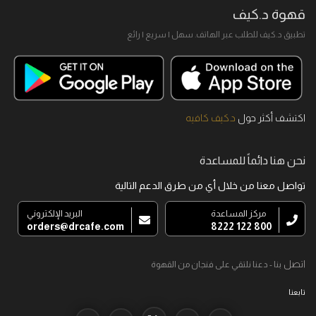
قهوة د.كيف
تطبيق د.كيف للطلب عبر الهاتف. سهل I سريع I رائع
اكتشف أكثر حول
د.كيف كافيه
نحن هنا دائماً للمساعدة
تواصل معنا من خلال أي من طرق الدعم التالية
مركز المساعدة
البريد الإلكتروني
orders@drcafe.com
800 122 8222
اتصل
بنا - دعنا نلتقي على فنجان من القهوة
تابعنا