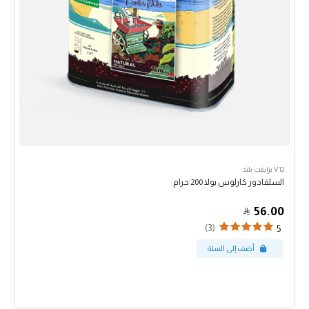
V12 برايفت بلند
السلفادور كارلوس بولا 200 جرام
56.00
(3)
5