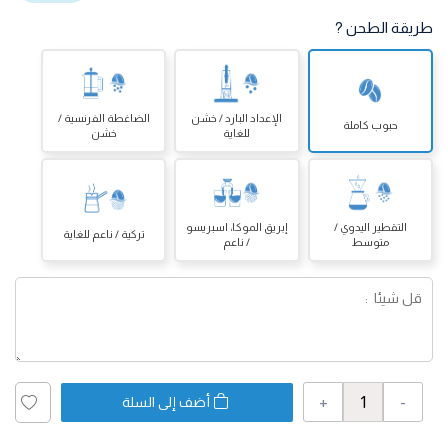
طريقة الطحن ?
الإعداد البارد / خشن
الضاغطة الفرنسية /
حبوب كاملة
للغاية
خشن
التقطير اليدوي /
إبريق الموكا، اسبريسو
تركية / ناعم للغاية
متوسط
/ ناعم
+
-
أضف إلى السلة