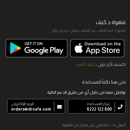
قهوة د.كيف
تطبيق د.كيف للطلب عبر الهاتف. سهل I سريع I رائع
اكتشف أكثر حول
د.كيف كافيه
نحن هنا دائماً للمساعدة
تواصل معنا من خلال أي من طرق الدعم التالية
مركز المساعدة
البريد الإلكتروني
orders@drcafe.com
800 122 8222
اتصل
بنا - دعنا نلتقي على فنجان من القهوة