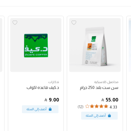
محاصيل كلاسيكية
تذكارات
سن ست بلند 250 جرام
د.كيف قاعده اكواب
9.00
55.00
(12)
4.33