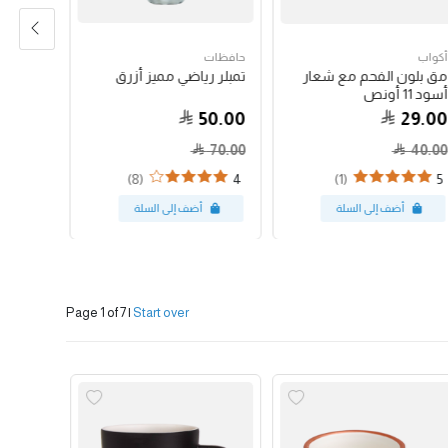
أكواب
حافظات
حبوب الق
مق بلون الفحم مع شعار
تمبلر رياضي مميز أزرق
جواتيمالا
أسود 11 أونص
79.00
50.00
29.00
70.00
40.00
(8)
(1)
4
5
Page 1 of 7
|
Start over