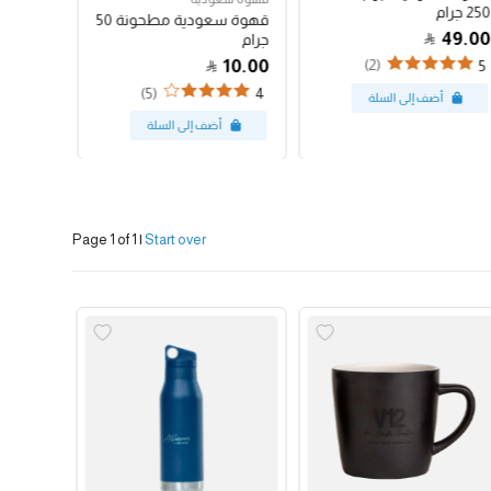
250 جرام
250 جرام
قهوة سعودية مطحونة 50
47.00
49.00
جرام
10.00
(2)
4
5
(5)
4
Page 1 of 1
|
Start over