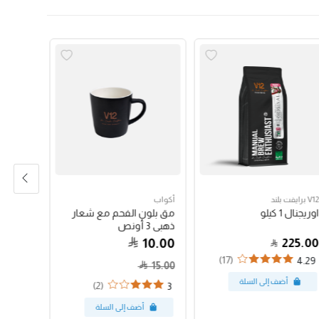
V12 برايفت بلند
أكواب
تذكارات
اوريجنال 1 كيلو
مق بلون الفحم مع شعار
قلم د.
ذهبي 3 أونص
أسود
10.00
10.00
225.00
(17)
5
4.29
15.00
(2)
3