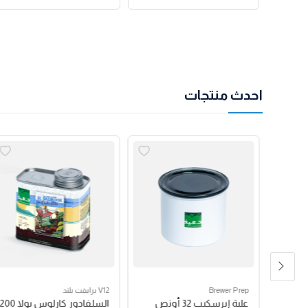
احدث منتجات
Brewer Prep
V12 برايفت بلند
مكبس فرنسي بروترك 24
علبة إيرسكيب 32 أونص
السلفادور كارلوس بولا 200