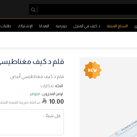
ي
السلع العينية
د.كيف في المنزل
جورميه
الهدايا
الإشتراك
طلبات ا
قلم د.كيف مغناطيس
قلم د.كيف مغناطيسي أبيض
تذكارات
الفئة:
متوفر
توفر المخزون:
10.00
شاملة ضربية القيمة المضا