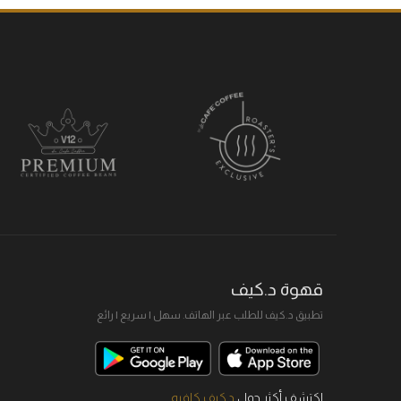
قهوة د.كيف
تطبيق د.كيف للطلب عبر الهاتف. سهل I سريع I رائع
اكتشف أكثر حول
د.كيف كافيه