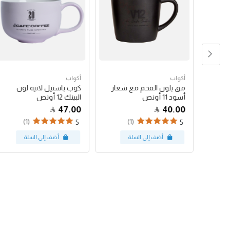
أكواب
أكواب
شعار
مق بلون الفحم مع شعار
كوب باستيل لاتيه لون
أسود 11 أونص
البينك 12 أونص
47.00
40.00
(1)
(1)
5
5