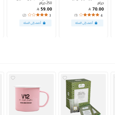
جرام
250 جرام
59.00
70.00
(2)
(1)
3
4