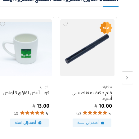
تذكارات
أكواب
شعار
قلم د.كيف مغناطيسي
كوب أبيض لؤلؤي 3 أونص
أسود
13.00
10.00
(2)
(2)
5
5