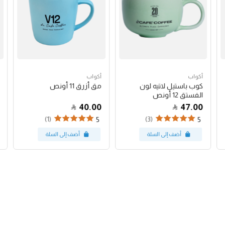
أكواب
أكواب
كوب باستيل لاتيه لون
مق أزرق 11 أونص
الفستق 12 أونص
40.00
47.00
(1)
(3)
5
5