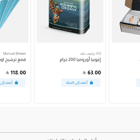
V12 برايفت بلند
Manual Brewer
إثيوبيا أوروميا 200 جرام
قمع ترشيح اورقامي 2
118.00
63.00