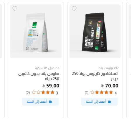
V12 برايفت بلند
محاصيل كلاسيكية
السلفادور كارلوس بولا 250
هاوس بلند بدون كافيين
جرام
250 جرام
59.00
70.00
(2)
(1)
3
4