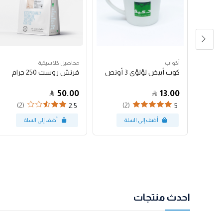
أكواب
محاصيل كلاسيكية
كوب أبيض لؤلؤي 3 أونص
فرنش روست 250 جرام
50.00
13.00
(2)
(2)
(34)
2.5
5
احدث منتجات