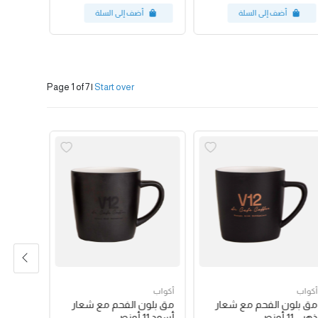
Page 1 of 7
|
Start over
أكواب
أكواب
أكواب
مق بلون الفحم مع شعار
مق بلون الفحم مع شعار
كوب باس
ذهبي 11 أونص
أسود 11 أونص
البينك 12 أونص