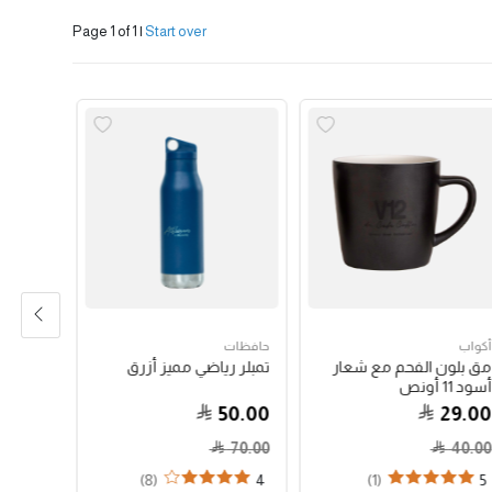
Page 1 of 1
|
Start over
أكواب
حافظات
حبوب الق
مق بلون الفحم مع شعار
تمبلر رياضي مميز أزرق
جواتيمالا
أسود 11 أونص
79.00
50.00
29.00
70.00
40.00
(8)
(1)
4
5