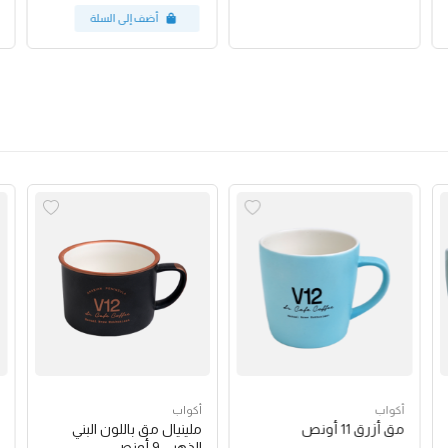
أكواب
أكواب
مق أزرق 11 أونص
ملينيال مق باللون البني
الذهبي 9 أونص