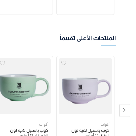
المنتجات الأعلى تقييماً
أكواب
أكواب
شعار
كوب باستيل لاتيه لون
كوب باستيل لاتيه لون
البينك 12 أونص
الفستق 12 أونص