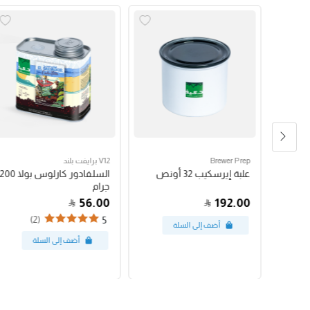
Brewer Prep
V12 برايفت بلند
مكبس فرنسي بروترك 24
علبة إيرسكيب 32 أونص
السلفادور كارلوس بولا 200
جرام
56.00
192.00
(2)
5