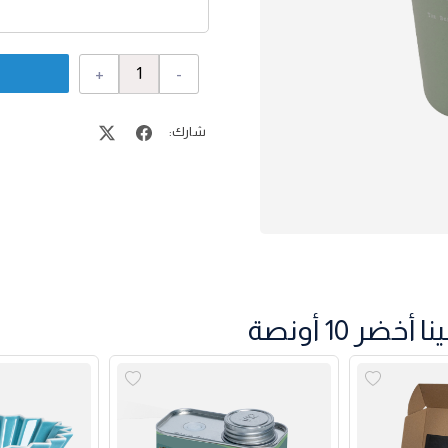
+
-
شارك:
 10 أونصة