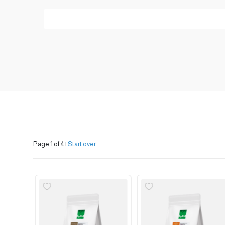
Page 1 of 4
|
Start over