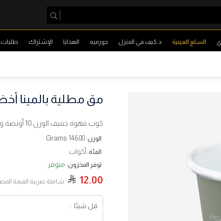
ي
السلع العينية
د.كيف في المنزل
جورميه
الهدايا
الإشتراك
طلبات ا
مق مطلية بالمينا أخضر 10 أون
كوب قهوة خفيف الوزن 10 أونصة وهو مثالي للقهوة والشاي والمزيد
146.00 Grams
الوزن:
أكواب
الفئة:
متوفر
توفر المخزون:
12.00
شاملة ضربية القيمة المض