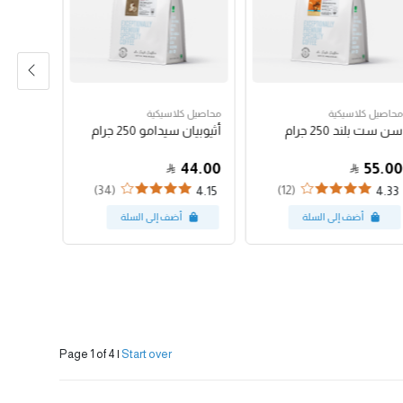
محاصيل كلاسيكية
محاصيل كلاسيكية
أكواب
سن ست بلند 250 جرام
أثيوبيان سيدامو 250 جرام
كوب أبيض 
13.00
44.00
55.00
(34)
(12)
5
4.15
4.33
Page 1 of 4
|
Start over