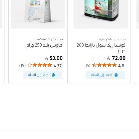
محاصيل مايكرولوت
محاصيل كلاسيكية
كوستا ريكا سول نارانجا 200
هاوس بلند 250 جرام
جرام
53.00
72.00
(19)
(5)
4.37
4.8