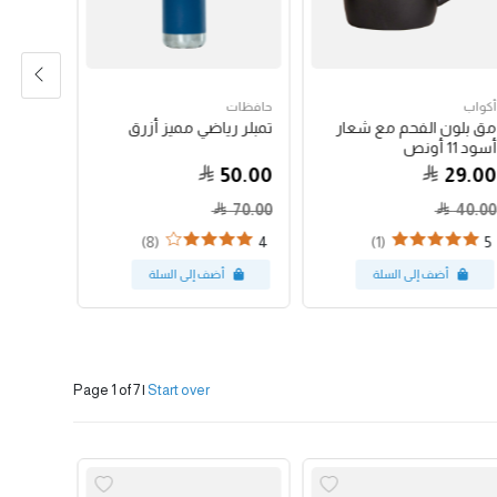
أكواب
حافظات
حبوب الق
مق بلون الفحم مع شعار
تمبلر رياضي مميز أزرق
جواتيمالا
أسود 11 أونص
79.00
50.00
29.00
70.00
40.00
(8)
(1)
4
5
Page 1 of 7
|
Start over