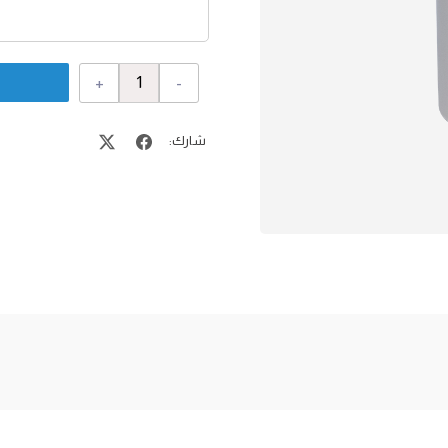
+
-
شارك: