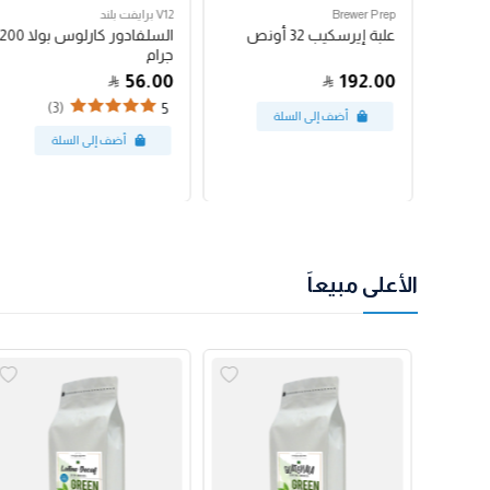
Brewer Prep
V12 برايفت بلند
مكبس فرنسي بروترك 24
علبة إيرسكيب 32 أونص
السلفادور كارلوس بولا 200
جرام
56.00
192.00
(3)
5
الأعلى مبيعاً