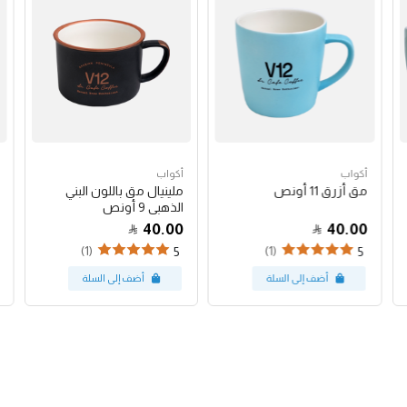
أكواب
أكواب
مق أزرق 11 أونص
ملينيال مق باللون البني
الذهبي 9 أونص
40.00
40.00
(1)
(1)
5
5