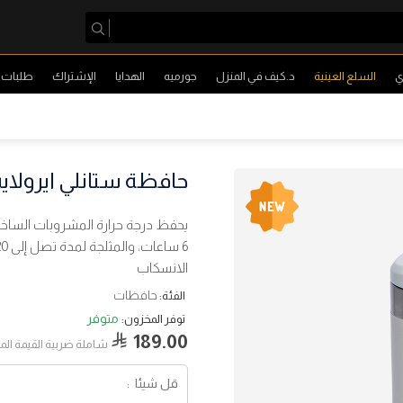
ي
السلع العينية
د.كيف في المنزل
جورميه
الهدايا
الإشتراك
طلبات ا
حافظة ستانلي ايرولايت لو
الانسكاب
حافظات
الفئة:
متوفر
توفر المخزون:
189.00
شاملة ضربية القيمة ال