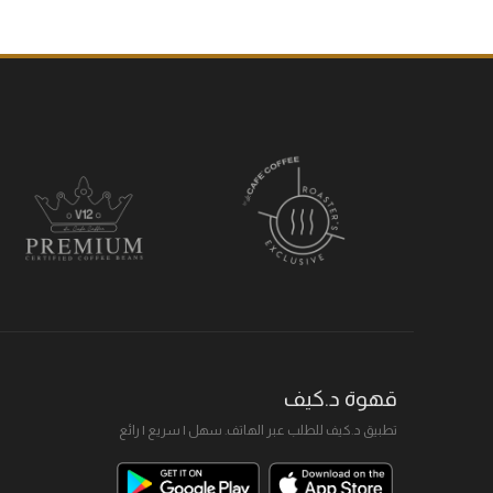
قهوة د.كيف
تطبيق د.كيف للطلب عبر الهاتف. سهل I سريع I رائع