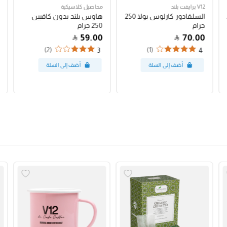
V12 برايفت بلند
محاصيل كلاسيكية
السلفادور كارلوس بولا 250
هاوس بلند بدون كافيين
جرام
250 جرام
59.00
70.00
(2)
(1)
3
4