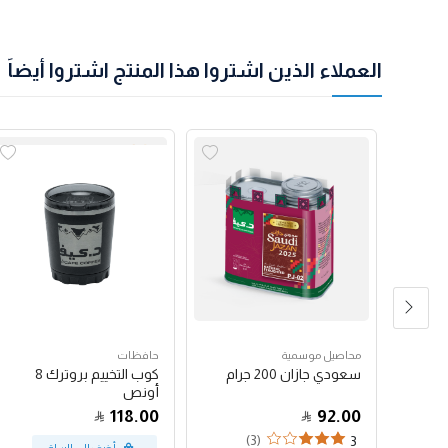
العملاء الذين اشتروا هذا المنتج اشتروا أيضاً
محاصيل موسمية
حافظات
يت
سعودي جازان 200 جرام
كوب التخييم بروترك 8
أونص
118.00
92.00
(3)
3