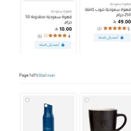
قهوة سعودية
قهوة سع
قهوة سعودية حبوب كاملة
قهوة س
قهوة سعودية
250 جرام
250 جرام
قهوة سعودية مطحونة 50
47.00
49.00
جرام
10.00
(2)
4
5
(5)
4
Page 1 of 1
|
Start over