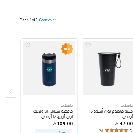
Page 1 of 3
|
Start over
حافظات
حافظات
محاصيل 
قنينة فاكيوم لون أسود 16
حافظة ستانلي ايرولايت
سعودي جازان
أونص
لون أزرق 12 أونص
92.00
189.00
47.00
(5)
3
5