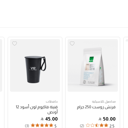
محاصيل كلاسيكية
حافظات
فرنش روست 250 جرام
قنينة فاكيوم لون أسود 12
أونص
45.00
50.00
(3)
(2)
5
2.5