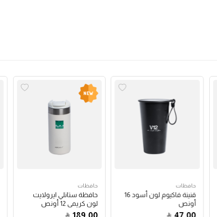
حافظات
حافظات
قنينة فاكيوم لون أسود 16
حافظة ستانلي ايرولايت
أونص
لون كريمي 12 أونص
189.00
47.00