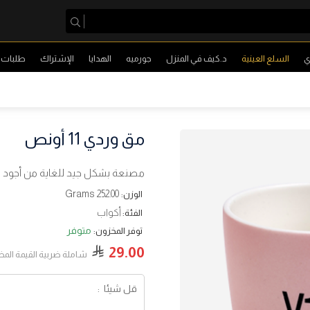
ي
السلع العينية
د.كيف في المنزل
جورميه
الهدايا
الإشتراك
طلبات ا
مق وردي 11 أونص
مصنعة بشكل جيد للغاية من أجود ال
252.00 Grams
الوزن:
أكواب
الفئة:
متوفر
توفر المخزون:
29.00
شاملة ضربية القيمة الم