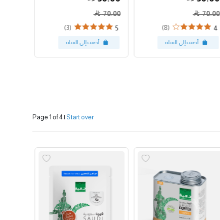
70.00
70.00
(3)
(8)
5
4
Page 1 of 4
|
Start over