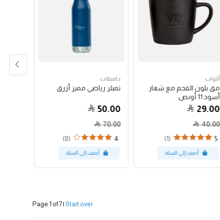
أكواب
حافظات
حبوب الق
مق بلون الفحم مع شعار
تمبلر رياضي مميز أزرق
جواتيمالا
أسود 11 أونص
79.00
50.00
29.00
70.00
40.00
(8)
(1)
4
5
Page 1 of 7
|
Start over