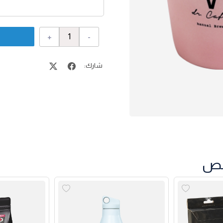
+
-
شارك: