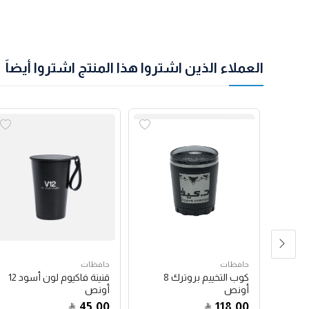
العملاء الذين اشتروا هذا المنتج اشتروا أيضاً
حافظات
حافظات
بيض
كوب التخييم بروترك 8
قنينة فاكيوم لون أسود 12
أونص
أونص
45.00
118.00