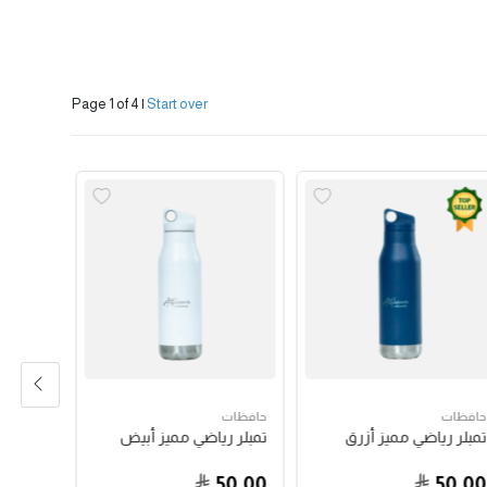
Page 1 of 4
|
Start over
حافظات
حافظات
حافظات
تمبلر رياضي مميز أزرق
تمبلر رياضي مميز أبيض
أونص
18.00
50.00
50.00