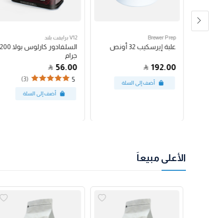
Brewer Prep
V12 برايفت بلند
مكبس فرنسي بروترك 24
علبة إيرسكيب 32 أونص
السلفادور كارلوس بولا 200
جرام
56.00
192.00
(3)
5
الأعلى مبيعاً