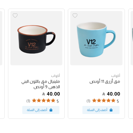
أكواب
أكواب
مق أزرق 11 أونص
ملينيال مق باللون البني
الذهبي 9 أونص
40.00
40.00
(1)
(1)
5
5