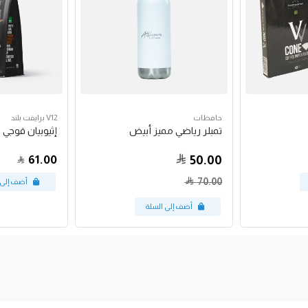
حافظات
V12 برايفت بلند
تمبلر رياضي مميز أبيض
إثيوبيان قوجي 250 جرام
61.00
50.00
70.00