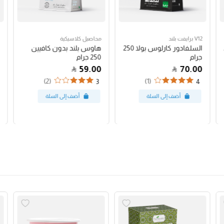
V12 برايفت بلند
محاصيل كلاسيكية
السلفادور كارلوس بولا 250
هاوس بلند بدون كافيين
جرام
250 جرام
59.00
70.00
(2)
(1)
3
4