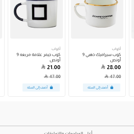
أكواب
أكواب
كوب سيراميك ذهبي 9
كوب جيمر علامة مربعه 9
أونص
أونص
21.00
28.00
47.00
47.00
أعلى المراجعات والتعليقات