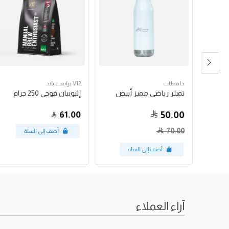
حافظات
V12 برايفت بلند
تمبلر رياضي مميز أبيض
إثيوبيان قوجي 250 جرام
61.00
50.00
70.00
آراء العملاء