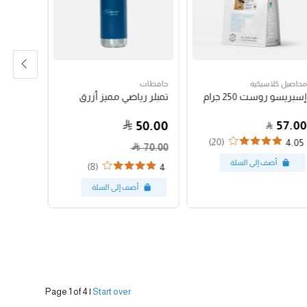
محاصيل كلاسيكية
حافظات
محاصيل ك
إسبريسو روست 250 جرام
تمبلر رياضي مميز أزرق
فرنش روست 
50.00
50.00
57.00
(20)
2.5
4.05
70.00
(8)
4
Page 1 of 4
|
Start over