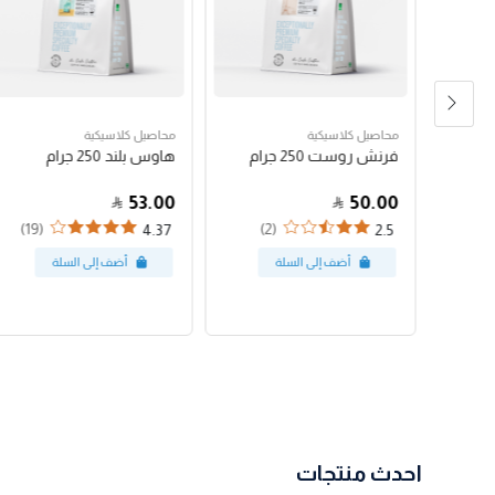
محاصيل كلاسيكية
محاصيل كلاسيكية
رق
فرنش روست 250 جرام
هاوس بلند 250 جرام
53.00
50.00
(19)
(2)
4.37
2.5
احدث منتجات