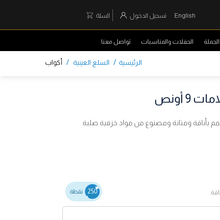
English
تسجيل الدخول
السلة
لجملة
الحفلات والمناسبات
تواصل معنا
/
/
الرئيسية
السلع العينية
أكواب
9 أونص
بأناقة ومتانة ومصنوع من مواد خزفية صلبة
250
نقطة
افة