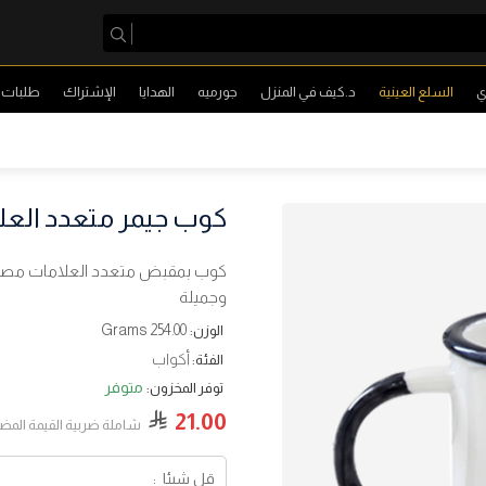
ي
السلع العينية
د.كيف في المنزل
جورميه
الهدايا
الإشتراك
طلبات ا
كوب جيمر متعدد العلامات 
كوب بمقبض متعدد العلامات مصمم 
وجميلة
254.00 Grams
الوزن:
أكواب
الفئة:
متوفر
توفر المخزون:
21.00
شاملة ضربية القيمة المض