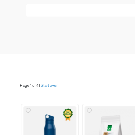
Page 1 of 4
|
Start over