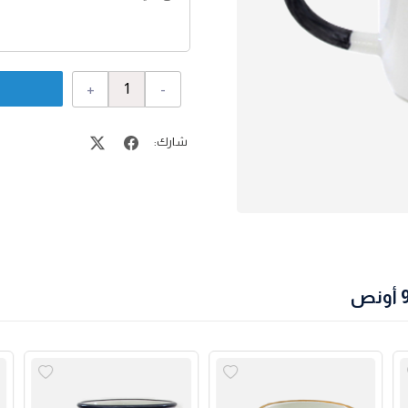
+
-
شارك: