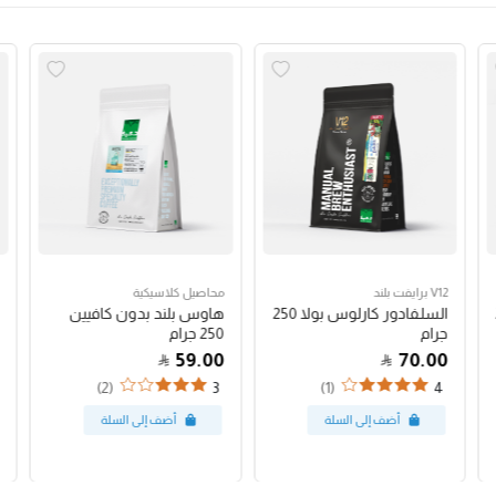
V12 برايفت بلند
محاصيل كلاسيكية
السلفادور كارلوس بولا 250
هاوس بلند بدون كافيين
جرام
250 جرام
59.00
70.00
(2)
(1)
3
4