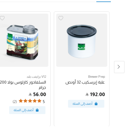
Brewer Prep
V12 برايفت بلند
مكبس فرنسي بروترك 24
علبة إيرسكيب 32 أونص
السلفادور كارلوس بولا 200
جرام
56.00
192.00
(2)
5