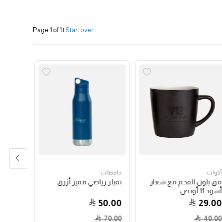
Page 1 of 1
|
Start over
أكواب
حافظات
حبوب الق
مق بلون الفحم مع شعار
تمبلر رياضي مميز أزرق
جواتيمالا
أسود 11 أونص
79.00
50.00
29.00
70.00
40.00