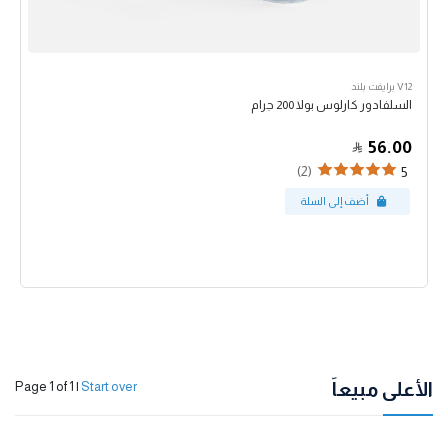
V12 برايفت بلند
السلفادور كارلوس بولا 200 جرام
56.00
(2)
5
الأعلى مبيعاً
Page 1 of 1
|
Start over