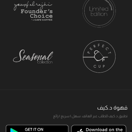
قهوة د.كيف
تطبيق د.كيف للطلب عبر الهاتف. سهل I سريع I رائع