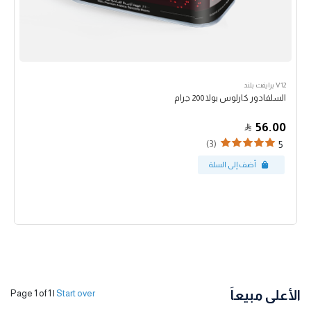
V12 برايفت بلند
السلفادور كارلوس بولا 200 جرام
56.00
(3)
5
الأعلى مبيعاً
Page 1 of 1
|
Start over