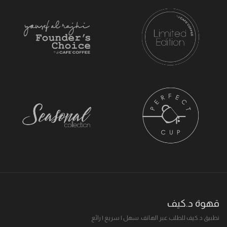
قهوة د.كيف
تطبيق د.كيف للطلب عبر الهاتف. سهل I سريع I رائع