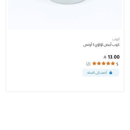
أكواب
كوب أبيض لؤلؤي 3 أونص
13.00
(2)
5