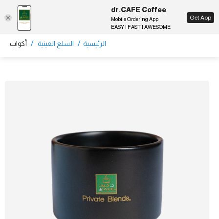
dr.CAFE Coffee
EN
Get App
Mobile Ordering App
EASY | FAST | AWESOME
/
/
الرئيسية
السلع العينية
أكواب