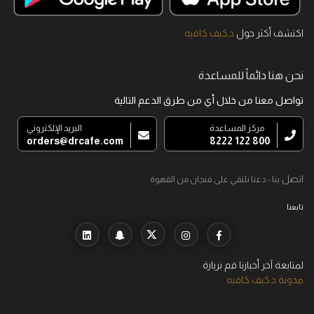
اكتشف أكثر حول
د.كيف كافيه
نحن هنا دائماً للمساعدة
تواصل معنا من خلال أي من طرق الدعم التالية
مركز المساعدة
البريد الإلكتروني
orders@drcafe.com
800 122 8222
اتصل
بنا - دعنا نلتقي على فنجان من القهوة
تابعنا
لمتابعة آخر أخبارنا قم بزيارة
مدونة د.كيف كافيه