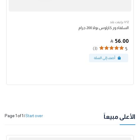
V12 برايفت بلند
السلفادور كارلوس بولا 200 جرام
56.00
(3)
5
الأعلى مبيعاً
Page 1 of 1
|
Start over