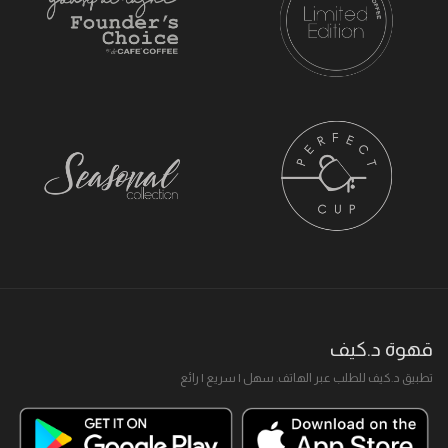
قهوة د.كيف
تطبيق د.كيف للطلب عبر الهاتف. سهل I سريع I رائع