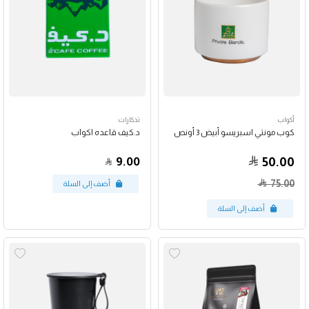
أكواب
تذكارات
كوب مونتي اسبريسو أبيض 3 أونص
د.كيف قاعده اكواب
9.00
50.00
75.00