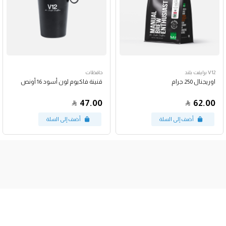
V12 برايفت بلند
حافظات
اوريجنال 250 جرام
قنينة فاكيوم لون أسود 16 أونص
47.00
62.00