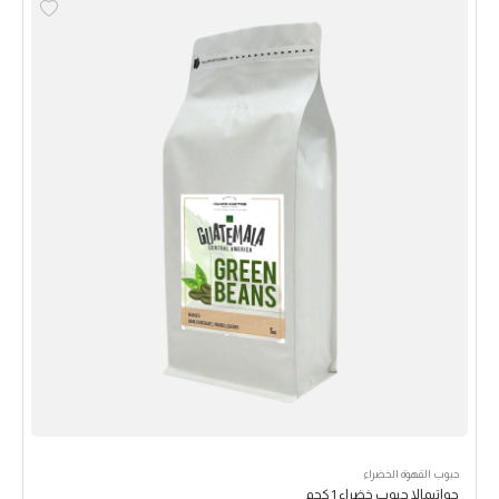
حبوب القهوة الخضراء
جواتيمالا حبوب خضراء 1 كجم