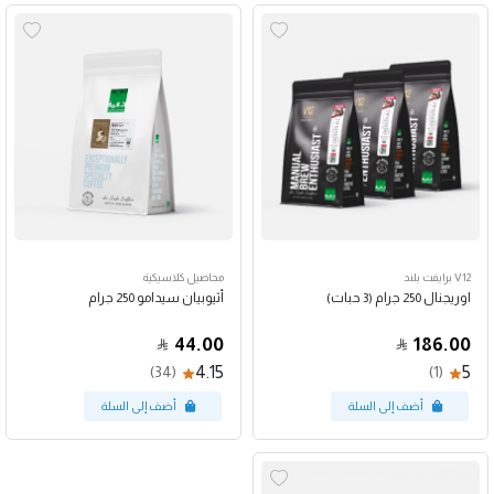
V12 برايفت بلند
محاصيل كلاسيكية
اوريجنال 250 جرام (3 حبات)
أثيوبيان سيدامو 250 جرام
44.00
186.00
4.15
5
(34)
(1)