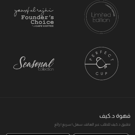
قهوة د.كيف
تطبيق د.كيف للطلب عبر الهاتف. سهل I سريع I رائع