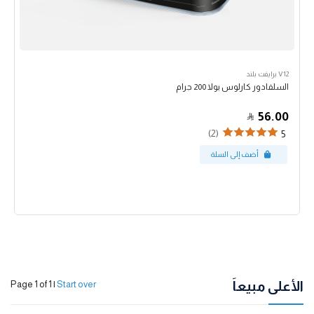
V12 برايفت بلند
السلفادور كارلوس بولا 200 جرام
56.00
(2)
5
الأعلى مبيعاً
Page 1 of 1
|
Start over