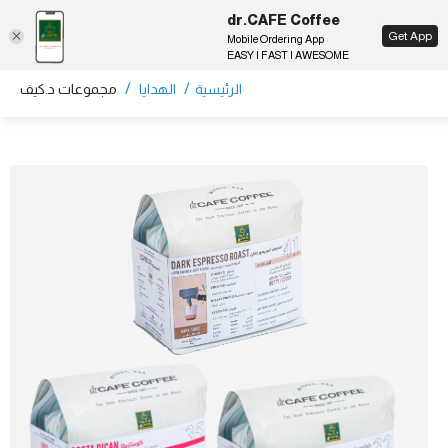
dr.CAFE Coffee
EN
Get App
Mobile Ordering App
EASY | FAST | AWESOME
/
/
الرئيسية
الهدايا
مجموعات د.كيف