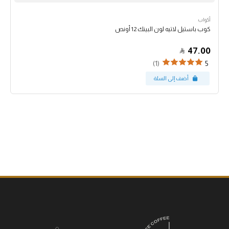
أكواب
كوب باستيل لاتيه لون البينك 12 أونص
47.00
(1)
5