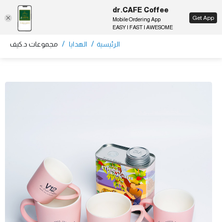
dr.CAFE Coffee
EN
Get App
Mobile Ordering App
EASY | FAST | AWESOME
/
/
الرئيسية
الهدايا
مجموعات د.كيف