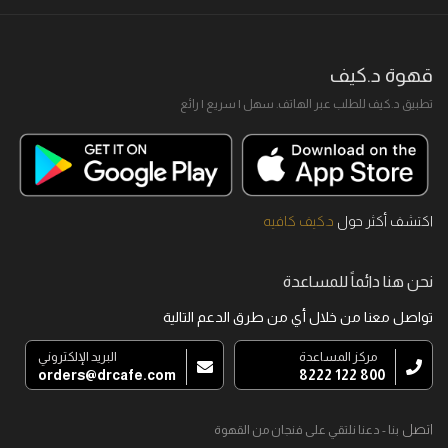
قهوة د.كيف
تطبيق د.كيف للطلب عبر الهاتف. سهل I سريع I رائع
اكتشف أكثر حول
د.كيف كافيه
نحن هنا دائماً للمساعدة
تواصل معنا من خلال أي من طرق الدعم التالية
مركز المساعدة
البريد الإلكتروني
orders@drcafe.com
800 122 8222
اتصل
بنا - دعنا نلتقي على فنجان من القهوة