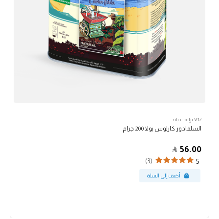
V12 برايفت بلند
السلفادور كارلوس بولا 200 جرام
56.00
(3)
5