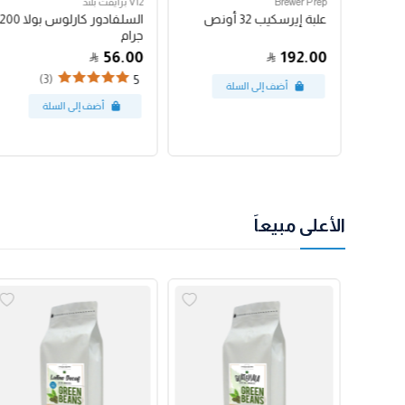
Brewer Prep
V12 برايفت بلند
مكبس فرنسي بروترك 24
علبة إيرسكيب 32 أونص
السلفادور كارلوس بولا 200
جرام
56.00
192.00
(3)
5
الأعلى مبيعاً