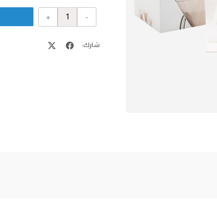
+
-
شارك: