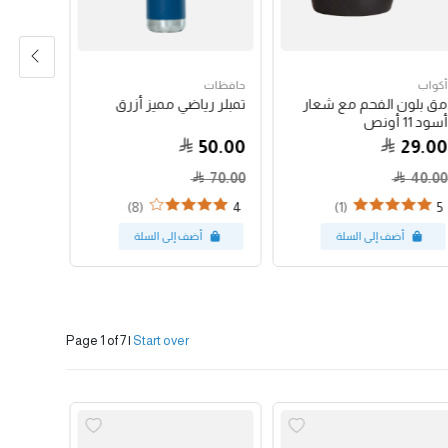
أكواب
حافظات
حبوب الق
مق بلون الفحم مع شعار
تمبلر رياضي مميز أزرق
جواتيمالا
أسود 11 أونص
79.00
50.00
29.00
70.00
40.00
(8)
(1)
4
5
Page 1 of 7
|
Start over