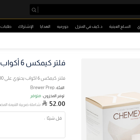
ي
السلع العينية
د.كيف في المنزل
جورميه
الهدايا
الإشتراك
طلبات ا
فلتر كيمكس 6 أكواب
فلتر كيمكس 6 اكواب يحتوي على 100 فلتر في العبوة الوحدة
Brewer Prep
الفئة:
متوفر
توفر المخزون:
52.00
شاملة ضربية القيمة المض