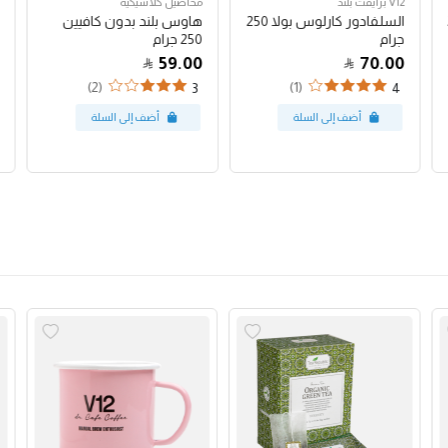
V12 برايفت بلند
محاصيل كلاسيكية
السلفادور كارلوس بولا 250
هاوس بلند بدون كافيين
جرام
250 جرام
59.00
70.00
(2)
(1)
3
4