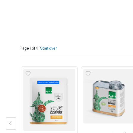
Page 1 of 4
|
Start over