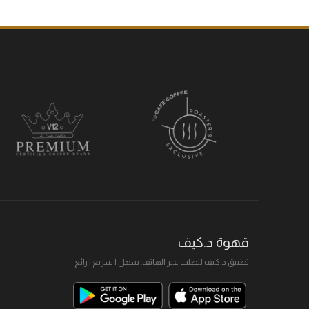
قهوة د.كيف
تطبيق د.كيف للطلب عبر الهاتف. سهل I سريع I رائع