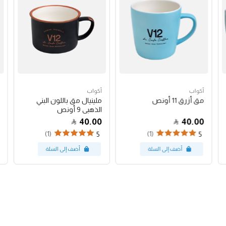
أكواب
أكواب
مق أزرق 11 أونص
ملينيال مق باللون البني
الذهبي 9 أونص
40.00
40.00
(1)
(1)
5
5