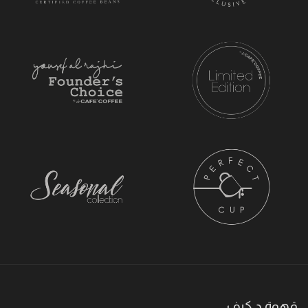
قهوة د.كيف