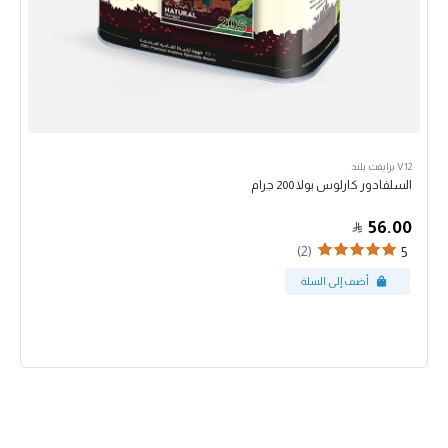
V12 برايفت بلند
السلفادور كارلوس بولا 200 جرام
56.00
(2)
5