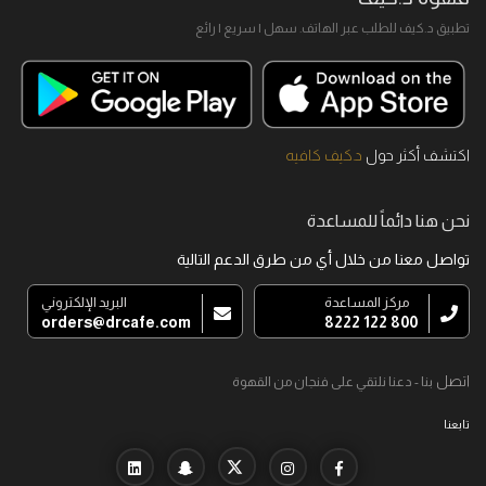
تطبيق د.كيف للطلب عبر الهاتف. سهل I سريع I رائع
اكتشف أكثر حول
د.كيف كافيه
نحن هنا دائماً للمساعدة
تواصل معنا من خلال أي من طرق الدعم التالية
مركز المساعدة
البريد الإلكتروني
orders@drcafe.com
800 122 8222
اتصل
بنا - دعنا نلتقي على فنجان من القهوة
تابعنا