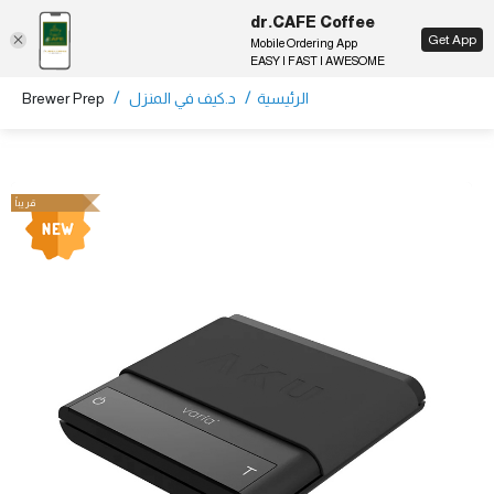
dr.CAFE Coffee
EN
Get App
Mobile Ordering App
EASY | FAST | AWESOME
/
/
الرئيسية
د.كيف في المنزل
Brewer Prep
قريباً