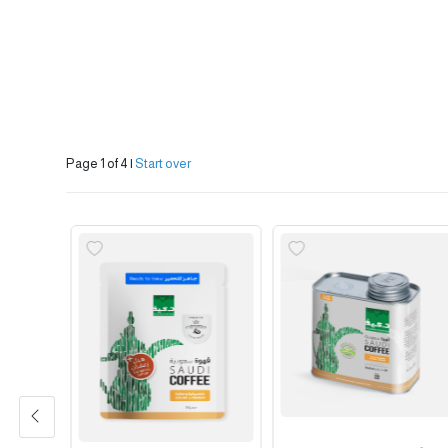
Page 1 of 4
|
Start over