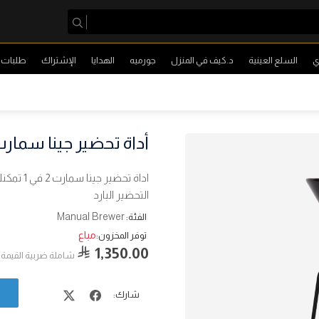
ي
السلع العينية
د.كيف في المنزل
جورميه
الهدايا
الإشتراك
طلبات ا
أداة تحضير جينا سمار
اداة تحض
التحضير البارد
Manual Brewer
الفئة:
مباع
توفر المخزون:
1,350.00
شاملة ضربية القيمة 
شارك: