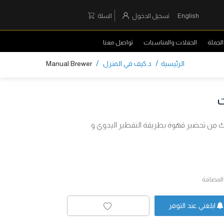
English
تسجيل الدخول
السلة
لجملة
الحفلات والمناسبات
تواصل معنا
/
/
الرئيسية
د.كيف في المنزل
Manual Brewer
ت
ير جينا سمارت 2 في 1 تمكنك من تحضير قهوة بطريقة التقطير اليدوي و
المضافة
ابلغني عند التوفر