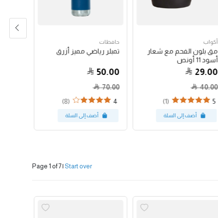
أكواب
حافظات
حبوب الق
مق بلون الفحم مع شعار
تمبلر رياضي مميز أزرق
جواتيمالا
أسود 11 أونص
79.00
50.00
29.00
70.00
40.00
(8)
(1)
4
5
Page 1 of 7
|
Start over