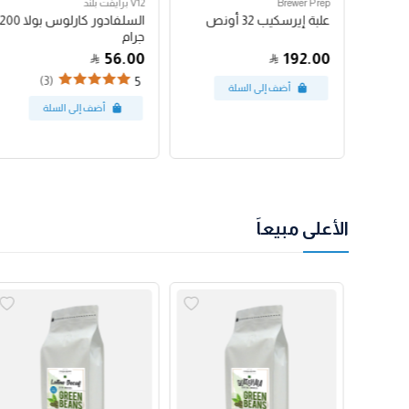
Brewer Prep
V12 برايفت بلند
مكبس فرنسي بروترك 24
علبة إيرسكيب 32 أونص
السلفادور كارلوس بولا 200
جرام
56.00
192.00
(3)
5
الأعلى مبيعاً