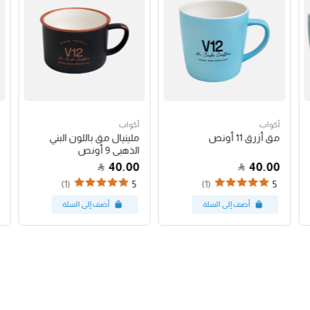
أكواب
أكواب
مق أزرق 11 أونص
ملينيال مق باللون البني
الذهبي 9 أونص
40.00
40.00
(1)
(1)
5
5