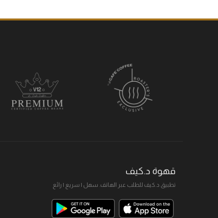
قهوة د.كيف
تطبيق د.كيف للطلب عبر الهاتف. سهل I سريع I رائع