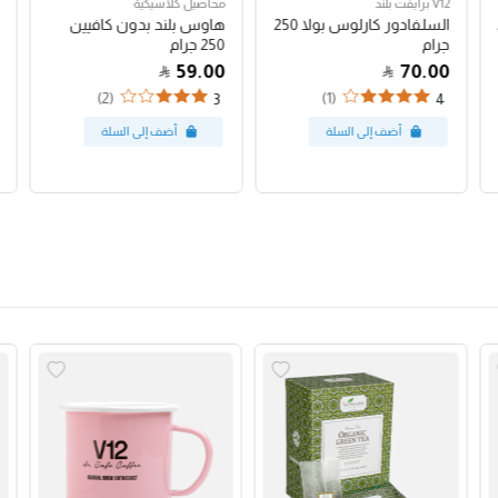
V12 برايفت بلند
محاصيل كلاسيكية
السلفادور كارلوس بولا 250
هاوس بلند بدون كافيين
جرام
250 جرام
59.00
70.00
(2)
(1)
3
4