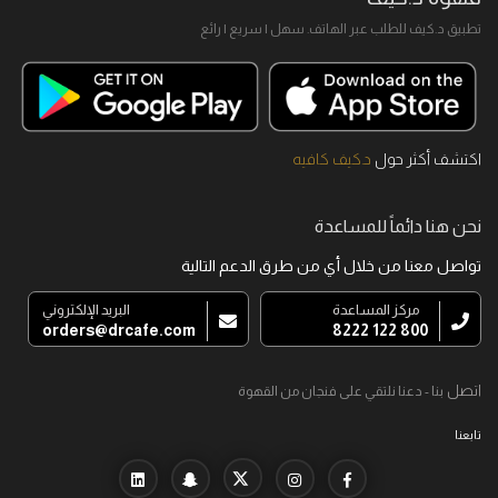
تطبيق د.كيف للطلب عبر الهاتف. سهل I سريع I رائع
اكتشف أكثر حول
د.كيف كافيه
نحن هنا دائماً للمساعدة
تواصل معنا من خلال أي من طرق الدعم التالية
مركز المساعدة
البريد الإلكتروني
orders@drcafe.com
800 122 8222
اتصل
بنا - دعنا نلتقي على فنجان من القهوة
تابعنا