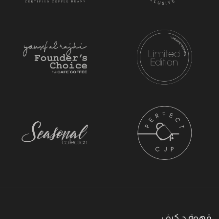
قهوة د.كيف