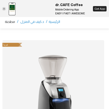
dr.CAFE Coffee
EN
Get App
Mobile Ordering App
EASY | FAST | AWESOME
/
/
الرئيسية
د.كيف في المنزل
مطحنة
قريباً