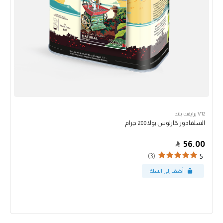
V12 برايفت بلند
السلفادور كارلوس بولا 200 جرام
56.00
(3)
5