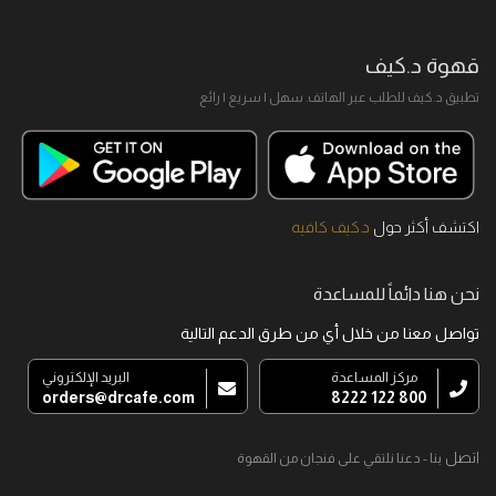
قهوة د.كيف
تطبيق د.كيف للطلب عبر الهاتف. سهل I سريع I رائع
اكتشف أكثر حول
د.كيف كافيه
نحن هنا دائماً للمساعدة
تواصل معنا من خلال أي من طرق الدعم التالية
مركز المساعدة
البريد الإلكتروني
orders@drcafe.com
800 122 8222
اتصل
بنا - دعنا نلتقي على فنجان من القهوة