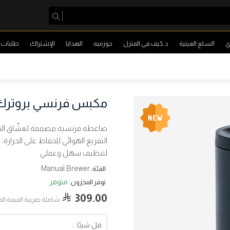
ي
السلع العينية
د.كيف في المنزل
جورميه
الهدايا
الإشتراك
طلبات ا
مكبس فرنسي بروترك 24 أون
ضاغطة فرنسية مصممة لعشّاق القهوة 
التفريغ الهوائي للحفاظ على الحرارة
لتنظيف سهل وعملي
Manual Brewer
الفئة:
متوفر
توفر المخزون:
309.00
شاملة ضربية القيمة ال