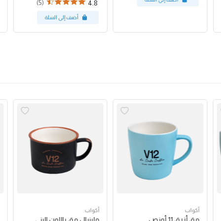
(5)
4.8
أكواب
أكواب
مق أزرق 11 أونص
ملينيال مق باللون البني