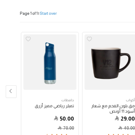
Page 1 of 1
|
Start over
أكواب
حافظات
حبوب الق
مق بلون الفحم مع شعار
تمبلر رياضي مميز أزرق
جواتيمالا
أسود 11 أونص
79.00
50.00
29.00
70.00
40.00