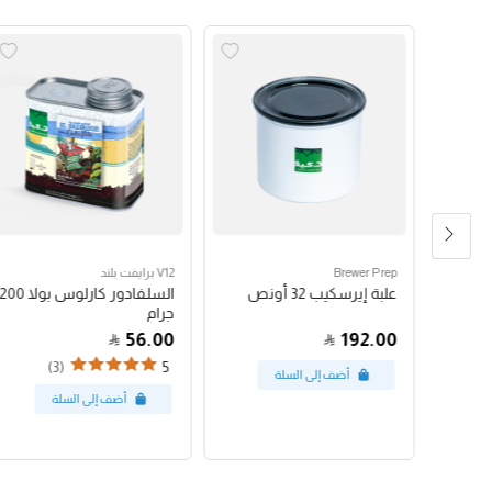
Brewer Prep
V12 برايفت بلند
مكبس فرنسي بروترك 24
علبة إيرسكيب 32 أونص
السلفادور كارلوس بولا 200
جرام
56.00
192.00
(3)
5