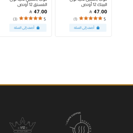
البينك 12 أونص
الفستق 12 أونص
47.00
47.00
(3)
(1)
5
5