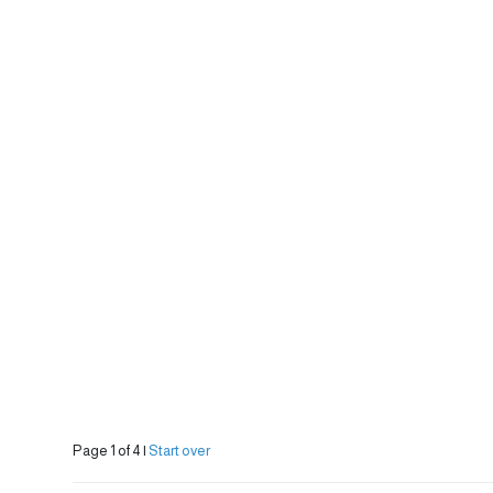
Page 1 of 4
|
Start over