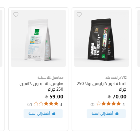
V12 برايفت بلند
محاصيل كلاسيكية
السلفادور كارلوس بولا 250
هاوس بلند بدون كافيين
جرام
250 جرام
59.00
70.00
(2)
(1)
3
4