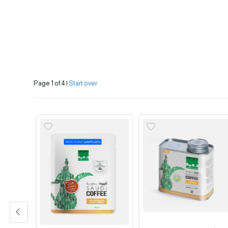
Page 1 of 4
|
Start over