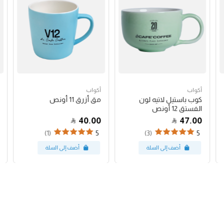
أكواب
أكواب
كوب باستيل لاتيه لون
مق أزرق 11 أونص
الفستق 12 أونص
40.00
47.00
(1)
(3)
5
5