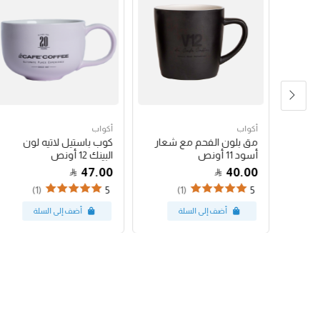
أكواب
أكواب
شعار
مق بلون الفحم مع شعار
كوب باستيل لاتيه لون
أسود 11 أونص
البينك 12 أونص
47.00
40.00
(1)
(1)
5
5