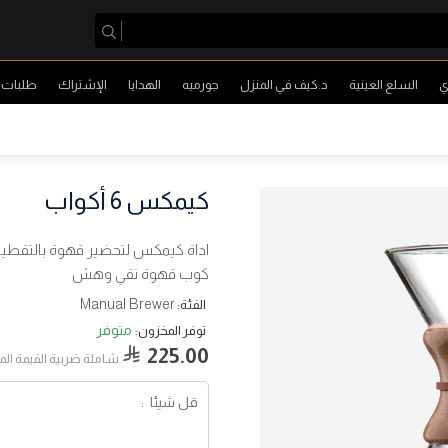
ي
السلع العينية
د.كيف في المنزل
جورميه
الهدايا
الإشتراك
طلبات ا
كيمكس 6 أكواب
اداة كيمكس لتحضير قهوة بالتقطي
كوب قهوة نقي وهش
Manual Brewer
الفئة:
متوفر
توفر المخزون:
225.00
شاملة ضربية القيمة ال