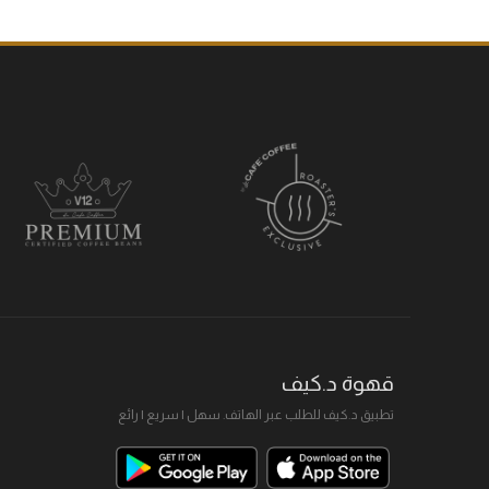
قهوة د.كيف
تطبيق د.كيف للطلب عبر الهاتف. سهل I سريع I رائع