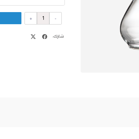
+
-
شارك: