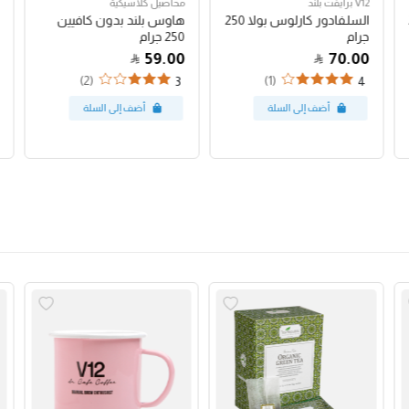
V12 برايفت بلند
محاصيل كلاسيكية
السلفادور كارلوس بولا 250
هاوس بلند بدون كافيين
جرام
250 جرام
59.00
70.00
(2)
(1)
3
4