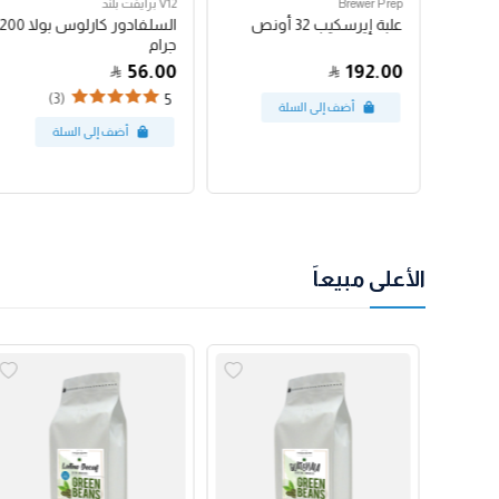
Brewer Prep
V12 برايفت بلند
مكبس فرنسي بروترك 24
علبة إيرسكيب 32 أونص
السلفادور كارلوس بولا 200
جرام
56.00
192.00
(3)
5
الأعلى مبيعاً