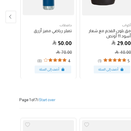
أكواب
حافظات
حبوب الق
مق بلون الفحم مع شعار
تمبلر رياضي مميز أزرق
جواتيمالا
أسود 11 أونص
79.00
50.00
29.00
70.00
40.00
(8)
(1)
4
5
Page 1 of 7
|
Start over