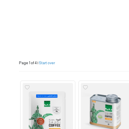
Page 1 of 4
|
Start over