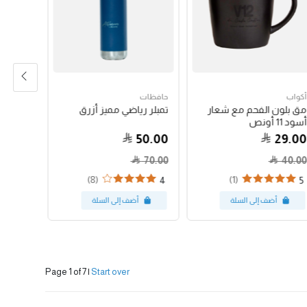
أكواب
حافظات
حبوب الق
مق بلون الفحم مع شعار
تمبلر رياضي مميز أزرق
جواتيمالا
أسود 11 أونص
79.00
50.00
29.00
70.00
40.00
(8)
(1)
4
5
Page 1 of 7
|
Start over