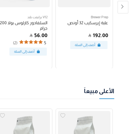
Brewer Prep
V12 برايفت بلند
مكبس فرنسي بروترك 24
علبة إيرسكيب 32 أونص
السلفادور كارلوس بولا 200
جرام
56.00
192.00
(2)
5
الأعلى مبيعاً