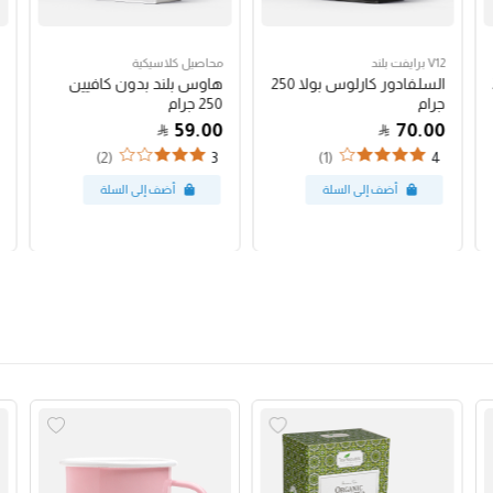
V12 برايفت بلند
محاصيل كلاسيكية
السلفادور كارلوس بولا 250
هاوس بلند بدون كافيين
جرام
250 جرام
59.00
70.00
(2)
(1)
3
4