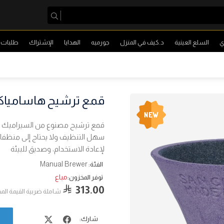
ي
السلع العينية
د.كيف في المنزل
جورميه
الهدايا
الإشتراك
طلبات ا
قمع ترشيح هاسامياك
قمع ترشيح مصنوع من السيراميك ي
سهل التنظيف ولا يحتاج إلى منظفات 
لإعادة الاستخدام، وصديق للبيئة
Manual Brewer
الفئة:
مباع
توفر المخزون:
313.00
شاملة ضربية القيمة الم
شارك: