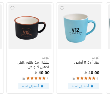
أكواب
أكواب
مق أزرق 11 أونص
ملينيال مق باللون البني
الذهبي 9 أونص
40.00
40.00
(1)
(1)
5
5