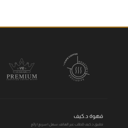
قهوة د.كيف
تطبيق د.كيف للطلب عبر الهاتف. سهل I سريع I رائع