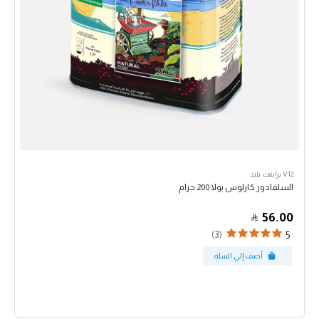
V12 برايفت بلند
السلفادور كارلوس بولا 200 جرام
56.00
(3)
5