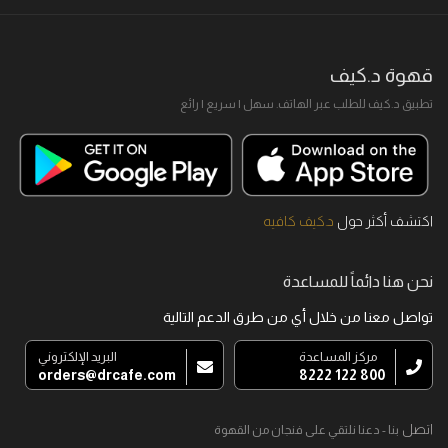
قهوة د.كيف
تطبيق د.كيف للطلب عبر الهاتف. سهل I سريع I رائع
اكتشف أكثر حول
د.كيف كافيه
نحن هنا دائماً للمساعدة
تواصل معنا من خلال أي من طرق الدعم التالية
مركز المساعدة
البريد الإلكتروني
orders@drcafe.com
800 122 8222
اتصل
بنا - دعنا نلتقي على فنجان من القهوة