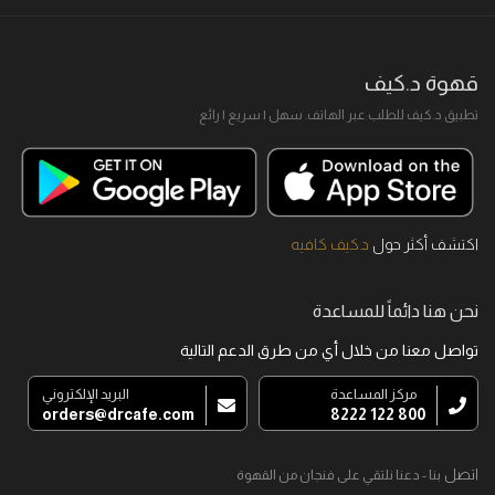
قهوة د.كيف
تطبيق د.كيف للطلب عبر الهاتف. سهل I سريع I رائع
اكتشف أكثر حول
د.كيف كافيه
نحن هنا دائماً للمساعدة
تواصل معنا من خلال أي من طرق الدعم التالية
مركز المساعدة
البريد الإلكتروني
orders@drcafe.com
800 122 8222
اتصل
بنا - دعنا نلتقي على فنجان من القهوة