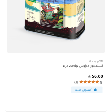
V12 برايفت بلند
السلفادور كارلوس بولا 200 جرام
56.00
(3)
5