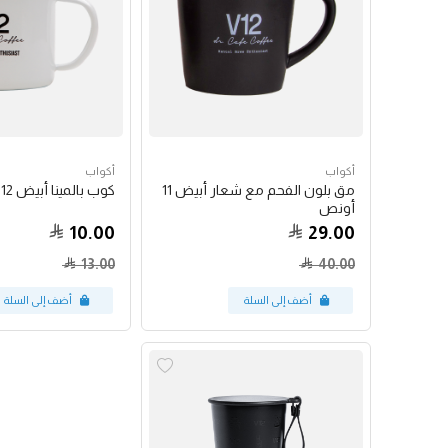
أكواب
أكواب
مق بلون الفحم مع شعار أبيض 11
كوب بالمينا أبيض 12 أونص
أونص
10.00
29.00
13.00
40.00