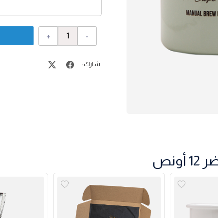
+
-
شارك:
ونص