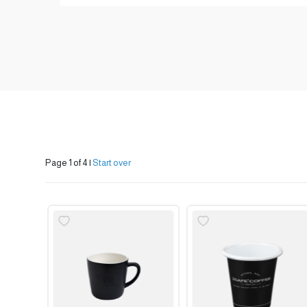
Page 1 of 4
|
Start over