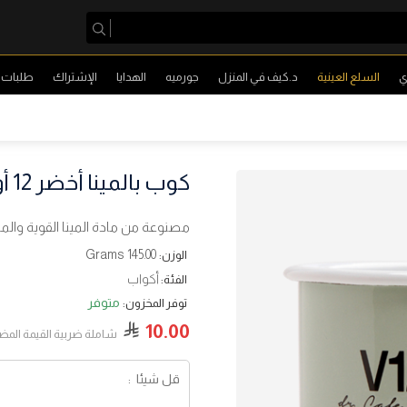
ي
السلع العينية
د.كيف في المنزل
جورميه
الهدايا
الإشتراك
طلبات ا
كوب بالمينا أخضر 12 أونص
مصنوعة من مادة المينا القوية والم
145.00 Grams
الوزن:
أكواب
الفئة:
متوفر
توفر المخزون:
10.00
شاملة ضربية القيمة المض