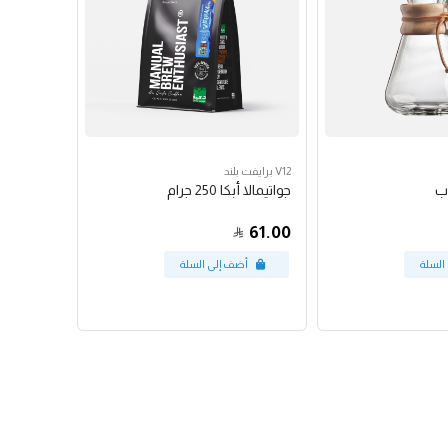
V12 برايفت بلند
جواتيمالا أبكا 250 جرام
61.00