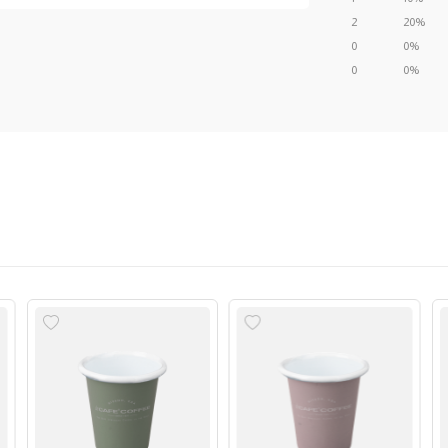
2
20%
0
0%
0
0%