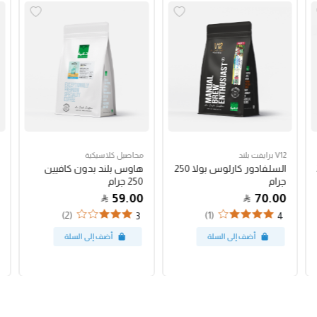
V12 برايفت بلند
محاصيل كلاسيكية
السلفادور كارلوس بولا 250
هاوس بلند بدون كافيين
جرام
250 جرام
59.00
70.00
(2)
(1)
3
4