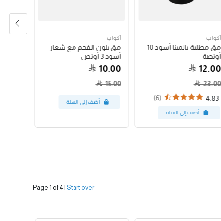
أكواب
أكواب
محاصيل ك
مق مطلية بالمينا أسود 10
مق بلون الفحم مع شعار
أثيوبيان سي
أونصة
أسود 3 أونص
44.00
10.00
12.00
4.15
15.00
23.00
(6)
4.83
Page 1 of 4
|
Start over