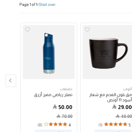
Page 1 of 1
|
Start over
أكواب
حافظات
حبوب الق
مق بلون الفحم مع شعار
تمبلر رياضي مميز أزرق
جواتيمالا
أسود 11 أونص
79.00
50.00
29.00
70.00
40.00
(8)
(1)
4
5