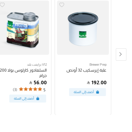
Brewer Prep
V12 برايفت بلند
مكبس فرنسي بروترك 24
علبة إيرسكيب 32 أونص
السلفادور كارلوس بولا 200
جرام
56.00
192.00
(3)
5