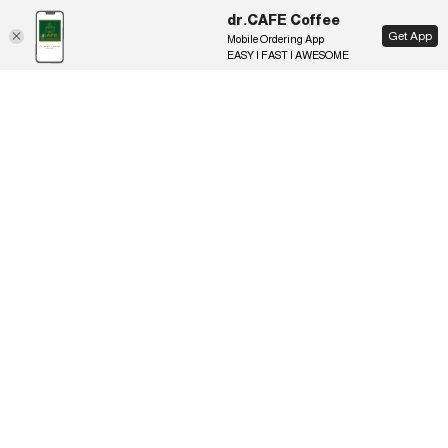
dr.CAFE Coffee
EN
Get App
Mobile Ordering App
EASY | FAST | AWESOME