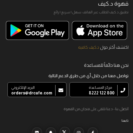
قهوة د.كيف
تطبيق د.كيف للطلب عبر الهاتف. سهل I سريع I رائع
اكتشف أكثر حول
د.كيف كافيه
نحن هنا دائماً للمساعدة
تواصل معنا من خلال أي من طرق الدعم التالية
مركز المساعدة
البريد الإلكتروني
orders@drcafe.com
800 122 8222
اتصل
بنا - دعنا نلتقي على فنجان من القهوة
تابعنا