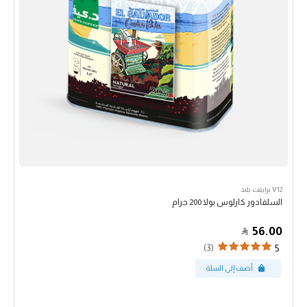
V12 برايفت بلند
السلفادور كارلوس بولا 200 جرام
56.00
(3)
5