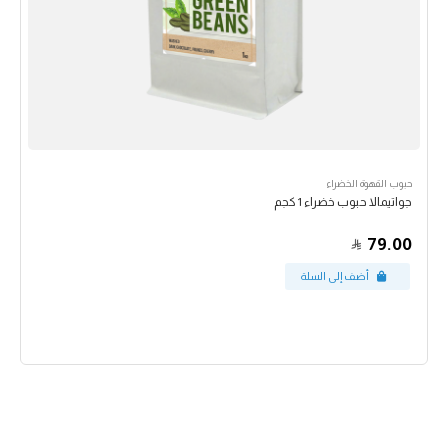
حبوب القهوة الخضراء
جواتيمالا حبوب خضراء 1 كجم
79.00