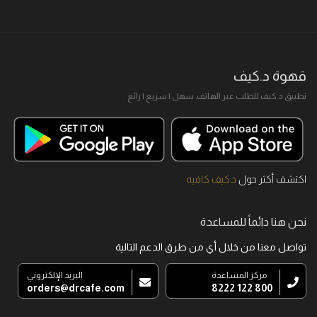
قهوة د.كيف
تطبيق د.كيف للطلب عبر الهاتف. سهل I سريع I رائع
اكتشف أكثر حول
د.كيف كافيه
نحن هنا دائماً للمساعدة
تواصل معنا من خلال أي من طرق الدعم التالية
مركز المساعدة
البريد الإلكتروني
orders@drcafe.com
800 122 8222