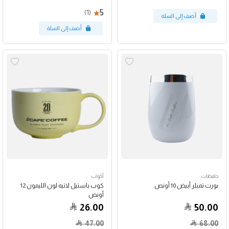
5
(1)
حافظات
أكواب
بورت تمبلر أبيض 10 أونص
كوب باستيل لاتيه لون الليمون 12
أونص
26.00
50.00
47.00
68.00