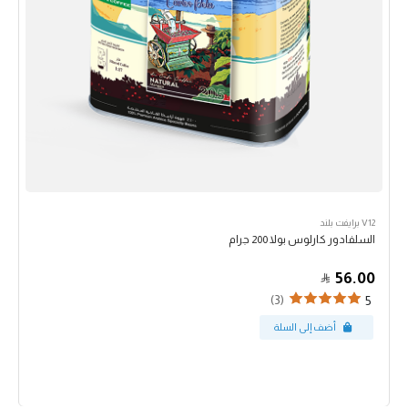
V12 برايفت بلند
السلفادور كارلوس بولا 200 جرام
56.00
(3)
5