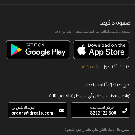
قهوة د.كيف
تطبيق د.كيف للطلب عبر الهاتف. سهل I سريع I رائع
اكتشف أكثر حول
د.كيف كافيه
نحن هنا دائماً للمساعدة
تواصل معنا من خلال أي من طرق الدعم التالية
مركز المساعدة
البريد الإلكتروني
orders@drcafe.com
800 122 8222
اتصل
بنا - دعنا نلتقي على فنجان من القهوة