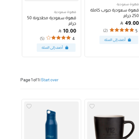
قهوة سعودية
قهوة سع
قهوة سعودية حبوب كاملة
قهوة س
قهوة سعودية
250 جرام
250 جرام
قهوة سعودية مطحونة 50
47.00
49.00
جرام
10.00
(2)
4
5
(5)
4
Page 1 of 1
|
Start over