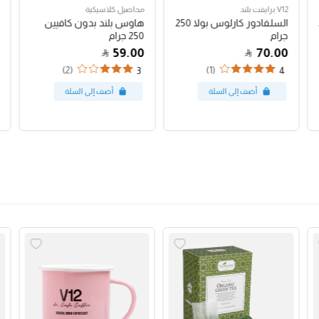
V12 برايفت بلند
محاصيل كلاسيكية
السلفادور كارلوس بولا 250
هاوس بلند بدون كافيين
جرام
250 جرام
59.00
70.00
(2)
(1)
3
4