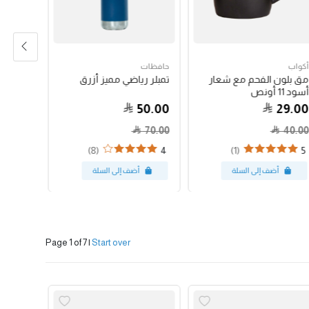
أكواب
حافظات
حبوب الق
مق بلون الفحم مع شعار
تمبلر رياضي مميز أزرق
جواتيمالا
أسود 11 أونص
79.00
50.00
29.00
70.00
40.00
(8)
(1)
4
5
Page 1 of 7
|
Start over