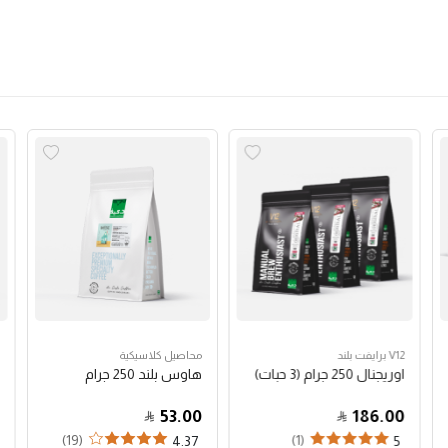
V12 برايفت بلند
محاصيل كلاسيكية
اوريجنال 250 جرام (3 حبات)
هاوس بلند 250 جرام
53.00
186.00
(19)
(1)
4.37
5