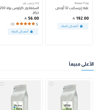
Brewer Prep
V12 برايفت بلند
مكبس فرنسي بروترك 24
علبة إيرسكيب 32 أونص
السلفادور كارلوس بولا 200
جرام
56.00
192.00
(3)
5
الأعلى مبيعاً