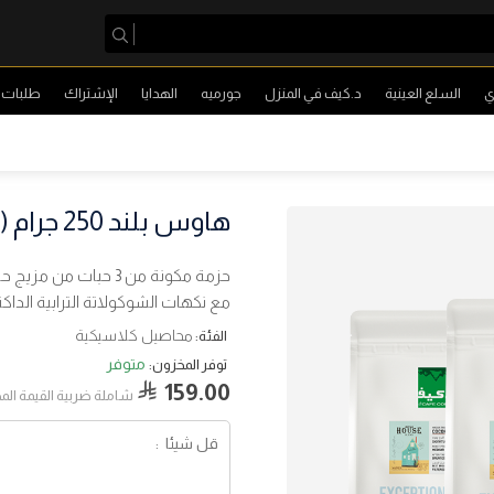
ي
السلع العينية
د.كيف في المنزل
جورميه
الهدايا
الإشتراك
طلبات ا
هاوس بلند 250 جرام (3 حبات)
حزمة مكونة من 3 حبات
مع نكهات الشوكولاتة الترابية الداكن
محاصيل كلاسيكية
الفئة:
متوفر
توفر المخزون:
159.00
شاملة ضربية القيمة الم