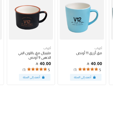
أكواب
أكواب
مق أزرق 11 أونص
ملينيال مق باللون البني
الذهبي 9 أونص
40.00
40.00
(1)
(1)
5
5