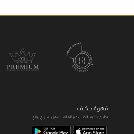
قهوة د.كيف
تطبيق د.كيف للطلب عبر الهاتف. سهل I سريع I رائع