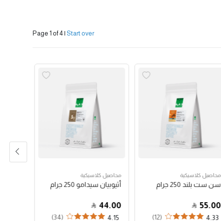
Page 1 of 4
|
Start over
محاصيل كلاسيكية
محاصيل كلاسيكية
محاصيل م
سن ست بلند 250 جرام
أثيوبيان سيدامو 250 جرام
جرام
72.00
44.00
55.00
(34)
(12)
4.8
4.15
4.33