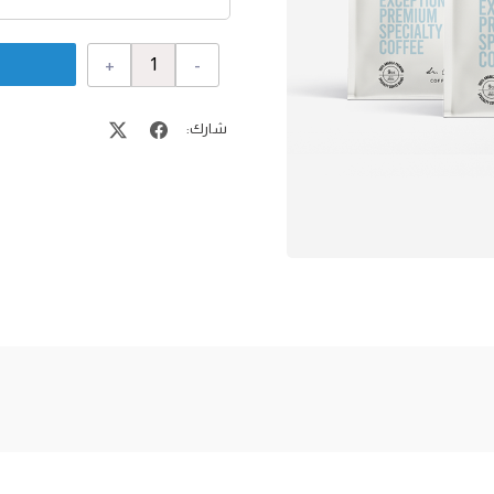
+
-
شارك: