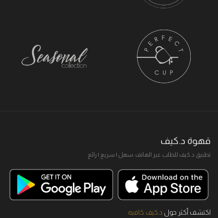
قهوة د.كيف
تطبيق د.كيف للطلب عبر الهاتف. سهل I سريع I رائع
اكتشف أكثر حول
د.كيف كافيه