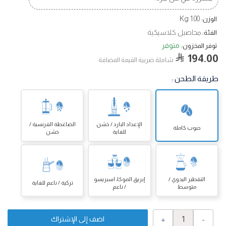
1.00 Kg
الوزن:
محاصيل كلاسيكية
الفئة:
متوفر
توفر المخزون:
194.00
شاملة ضربية القيمة المضافة
طريقة الطحن
:
الإعداد البارد / خشن
الضاغطة الفرنسية /
حبوب كاملة
للغاية
خشن
التقطير اليدوي /
إبريق الموكا، اسبريسو
تركية / ناعم للغاية
متوسط
/ ناعم
+
-
اضف إلى الإشتراك