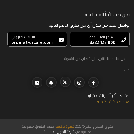
نحن هنا دائماً للمساعدة
تواصل معنا من خلال أي من طرق الدعم التالية
مركز المساعدة
البريد الإلكتروني
orders@drcafe.com
800 122 8222
اتصل
بنا - دعنا نلتقي على فنجان من القهوة
تابعنا
لمتابعة آخر أخبارنا قم بزيارة
مدونة د.كيف كافيه
حقوق الطبع والنشر © 2026
قهوة د.كيف
, جميع الحقوق محفوظة.
مدعوم من
شركة الحلول الإبداعية