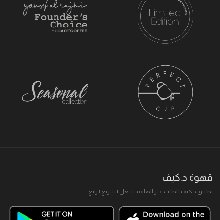
قهوة د.كيف
تطبيق د.كيف للطلب عبر الهاتف. سهل I سريع I رائع