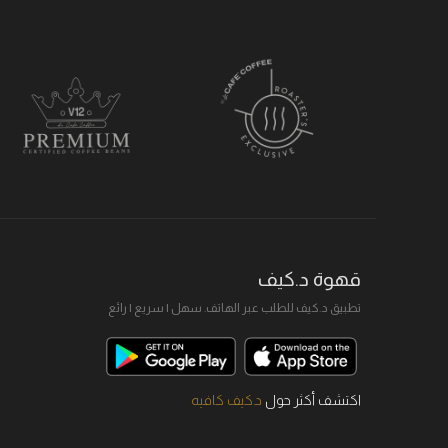
قهوة د.كيف
تطبيق د.كيف للطلب عبر الهاتف. سهل I سريع I رائع
اكتشف أكثر حول
د.كيف كافيه