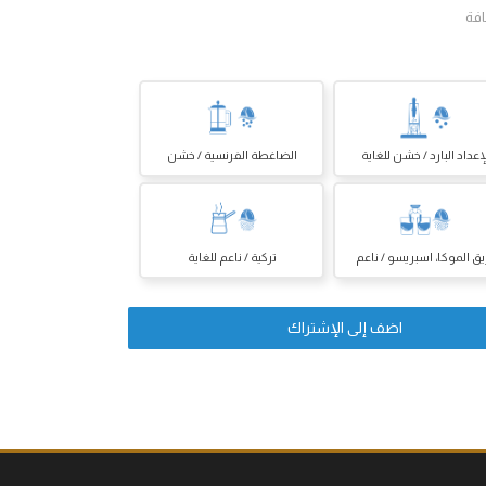
افة
إعداد البارد / خشن للغاية
الضاغطة الفرنسية / خشن
يق الموكا، اسبريسو / ناعم
تركية / ناعم للغاية
اضف إلى الإشتراك