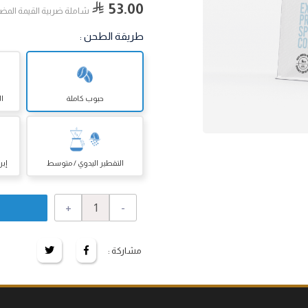
53.00
شاملة ضربية القيمة المض
طريقة الطحن
:
حبوب كاملة
ال
التقطير اليدوي / متوسط
إبر
+
-
مشاركة :