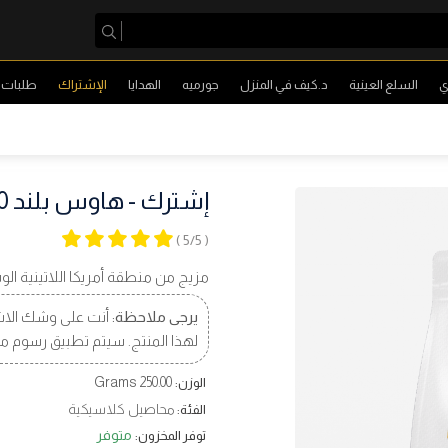
ي
السلع العينية
د.كيف في المنزل
جورميه
الهدايا
الإشتراك
طلبات ا
إشترك - هاوس بلند 250 جرام
( 5/5 )
مزيج من منطقة أمريكا اللاتينية الو
يرجى ملاحظة:
أنت على وشك الاش
لهذا المنتج. سيتم تطبيق رسوم م
250.00 Grams
الوزن:
محاصيل كلاسيكية
الفئة:
متوفر
توفر المخزون: