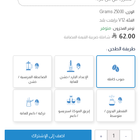
250.00 Grams
الوزن:
V12 برايفت بلند
الفئة:
متوفر
توفر المخزون:
62.00
شاملة ضربية القيمة المضافة
طريقة الطحن
:
الإعداد البارد / خشن
الضاغطة الفرنسية /
حبوب كاملة
للغاية
خشن
التقطير اليدوي /
إبريق الموكا، اسبريسو
تركية / ناعم للغاية
متوسط
/ ناعم
+
-
اضف إلى الإشتراك