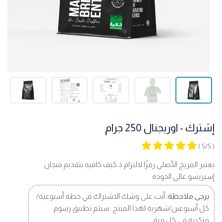
إشترك - اوريجنال 250 جرام
( 5/5 )
يعتبر المزيج الأصلي رمزًا لالتزام د.كيف كافيه بتقديم فنجان
إسبريسو عالي الجودة
يرجى ملاحظة:
أنت على وشك الاشتراك في خطة أسبوعية/
كل أسبوعين/شهرية لهذا المنتج. سيتم تطبيق رسوم
متكررة في كل مرة.