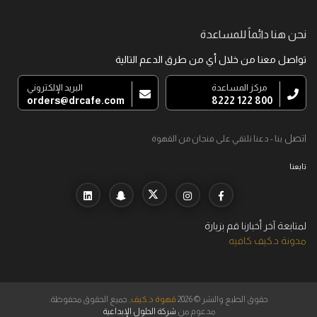
نحن هنا دائماً للمساعدة
تواصل معنا من خلال أي من طرق الدعم التالية
مركز المساعدة
البريد الإلكتروني
orders@drcafe.com
800 122 8222
اتصل
بنا - دعنا نلتقي على فنجان من القهوة
تابعنا
لمتابعة آخر أخبارنا قم بزيارة
مدونة د.كيف كافيه
حقوق الطبع والنشر © 2026
قهوة د.كيف
, جميع الحقوق محفوظة.
مدعوم من
شركة الحلول الإبداعية