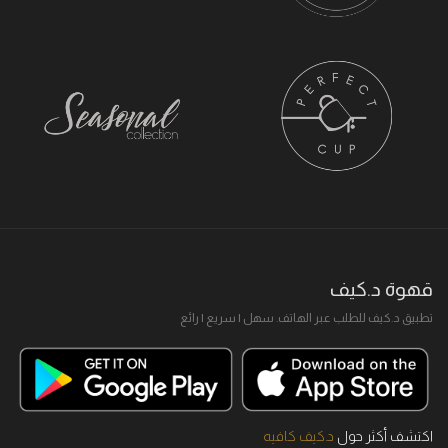
قهوة د.كيف
تطبيق د.كيف للطلب عبر الهاتف. سهل I سريع I رائع
اكتشف أكثر حول
د.كيف كافيه