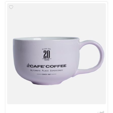
أكواب