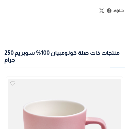
شارك:
منتجات ذات صلة كولومبيان 100% سوبريم 250
جرام