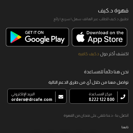
قهوة د.كيف
تطبيق د.كيف للطلب عبر الهاتف. سهل I سريع I رائع
اكتشف أكثر حول
د.كيف كافيه
نحن هنا دائماً للمساعدة
تواصل معنا من خلال أي من طرق الدعم التالية
مركز المساعدة
البريد الإلكتروني
orders@drcafe.com
800 122 8222
اتصل
بنا - دعنا نلتقي على فنجان من القهوة
تابعنا