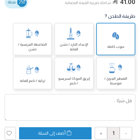
41.00
250
نقطة
شاملة ضربية القيمة المضافة
طريقة الطحن ?
الإعداد البارد / خشن
الضاغطة الفرنسية /
حبوب كاملة
للغاية
خشن
التقطير اليدوي /
إبريق الموكا، اسبريسو
تركية / ناعم للغاية
متوسط
/ ناعم
+
-
أضف إلى السلة