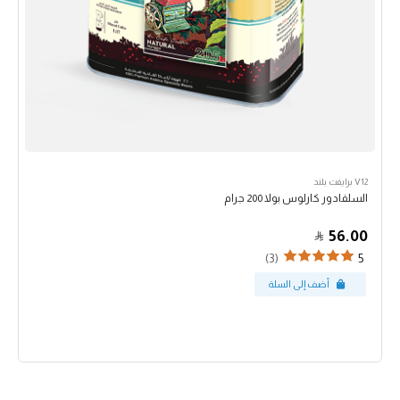
V12 برايفت بلند
السلفادور كارلوس بولا 200 جرام
56.00
(3)
5