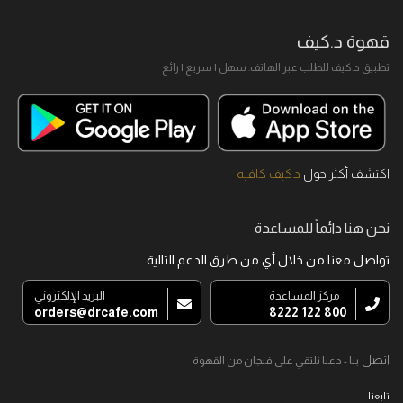
قهوة د.كيف
تطبيق د.كيف للطلب عبر الهاتف. سهل I سريع I رائع
اكتشف أكثر حول
د.كيف كافيه
نحن هنا دائماً للمساعدة
تواصل معنا من خلال أي من طرق الدعم التالية
مركز المساعدة
البريد الإلكتروني
orders@drcafe.com
800 122 8222
اتصل
بنا - دعنا نلتقي على فنجان من القهوة
تابعنا