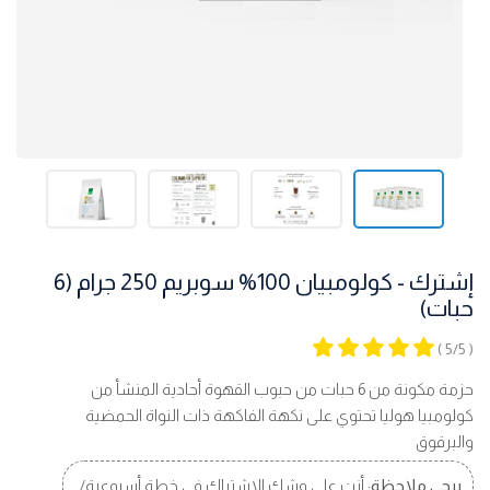
إشترك - كولومبيان 100% سوبريم 250 جرام (6
حبات)
( 5/5 )
حزمة مكونة من 6 حبات من حبوب القهوة أحادية المنشأ من
كولومبيا هوليا تحتوي على نكهة الفاكهة ذات النواة الحمضية
والبرقوق
يرجى ملاحظة:
أنت على وشك الاشتراك في خطة أسبوعية/