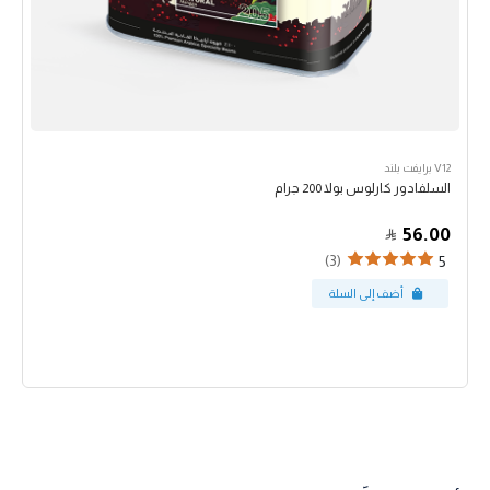
V12 برايفت بلند
السلفادور كارلوس بولا 200 جرام
56.00
(3)
5