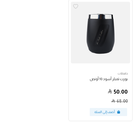
حافظات
بورت تمبلر أسود 10 أونص
50.00
68.00