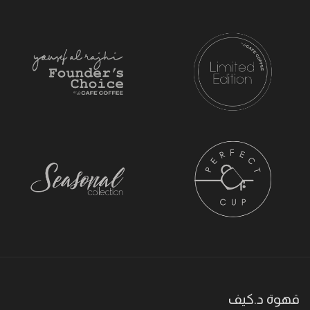
قهوة د.كيف