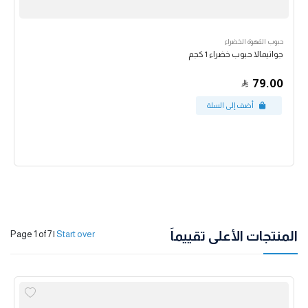
حبوب القهوة الخضراء
جواتيمالا حبوب خضراء 1 كجم
79.00
المنتجات الأعلى تقييماً
Page 1 of 7
|
Start over