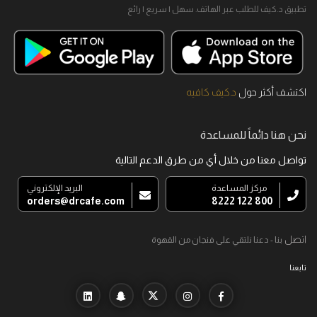
تطبيق د.كيف للطلب عبر الهاتف. سهل I سريع I رائع
اكتشف أكثر حول
د.كيف كافيه
نحن هنا دائماً للمساعدة
تواصل معنا من خلال أي من طرق الدعم التالية
مركز المساعدة
البريد الإلكتروني
orders@drcafe.com
800 122 8222
اتصل
بنا - دعنا نلتقي على فنجان من القهوة
تابعنا