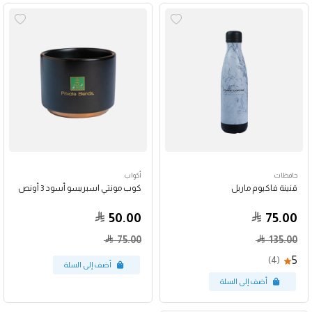
حافظات
أكواب
قنينة فاكيوم ماربل
كوب مونتي اسبريسو أسود 3 أونص
50.00
75.00
75.00
135.00
5
(4)