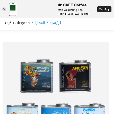
dr.CAFE Coffee
EN
Get App
Mobile Ordering App
EASY | FAST | AWESOME
/
/
الرئيسية
الهدايا
مجموعات د.كيف