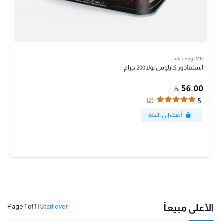
V12 برايفت بلند
السلفادور كارلوس بولا 200 جرام
56.00
(2)
5
الأعلى مبيعاً
Page 1 of 1
|
Start over