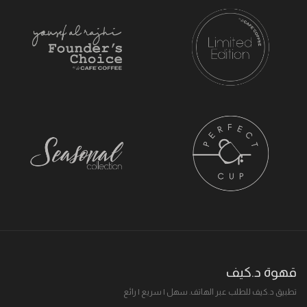
قهوة د.كيف
تطبيق د.كيف للطلب عبر الهاتف. سهل I سريع I رائع