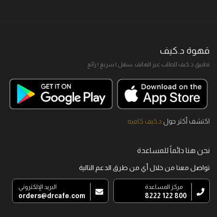
قهوة د.كيف
تطبيق د.كيف للطلب عبر الهاتف. سهل I سريع I رائع
اكتشف أكثر حول
د.كيف كافيه
نحن هنا دائماً للمساعدة
تواصل معنا من خلال أي من طرق الدعم التالية
مركز المساعدة
البريد الإلكتروني
orders@drcafe.com
800 122 8222