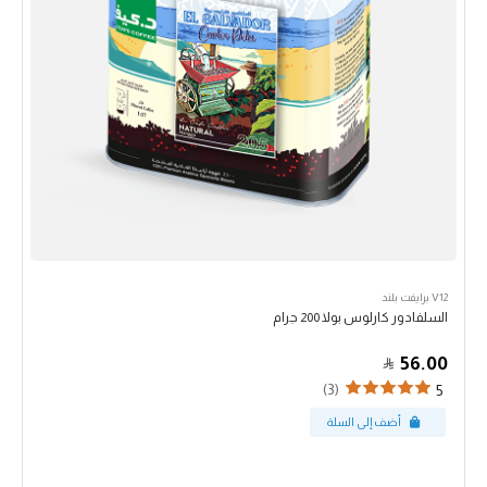
V12 برايفت بلند
السلفادور كارلوس بولا 200 جرام
56.00
(3)
5