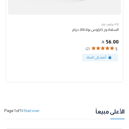
V12 برايفت بلند
السلفادور كارلوس بولا 200 جرام
56.00
(2)
5
الأعلى مبيعاً
Page 1 of 1
|
Start over