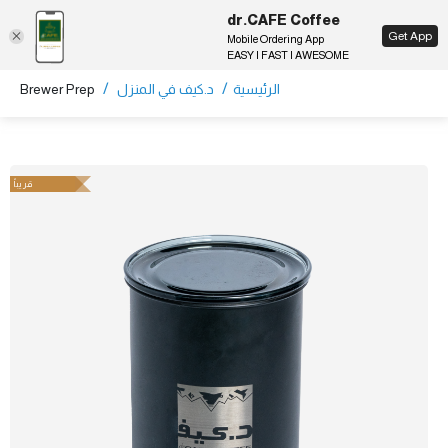
dr.CAFE Coffee
EN
Get App
Mobile Ordering App
EASY | FAST | AWESOME
/
/
الرئيسية
د.كيف في المنزل
Brewer Prep
قريباً