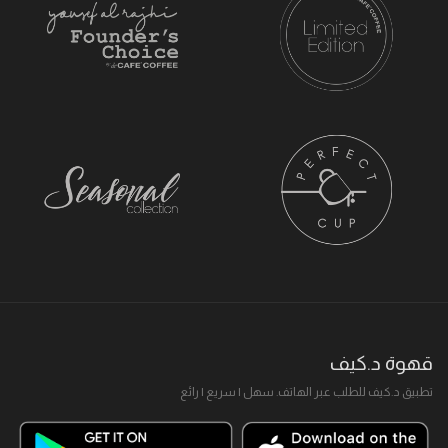
قهوة د.كيف
تطبيق د.كيف للطلب عبر الهاتف. سهل I سريع I رائع