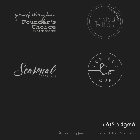
قهوة د.كيف
تطبيق د.كيف للطلب عبر الهاتف. سهل I سريع I رائع