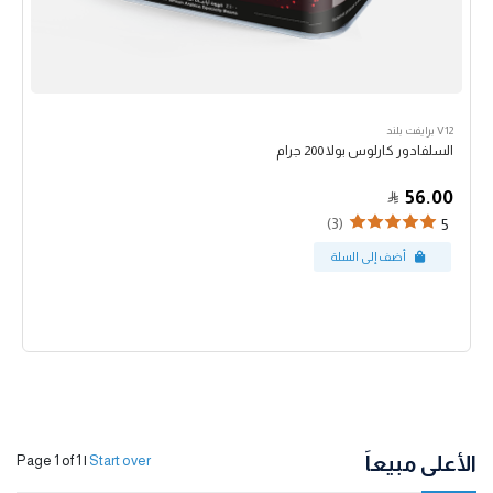
V12 برايفت بلند
السلفادور كارلوس بولا 200 جرام
56.00
(3)
5
الأعلى مبيعاً
Page 1 of 1
|
Start over